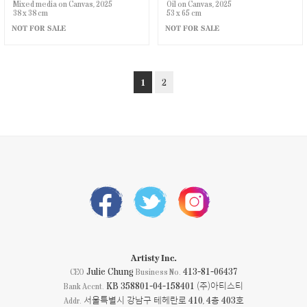
Mixed media on Canvas, 2025
Oil on Canvas, 2025
38 x 38 cm
53 x 65 cm
NOT FOR SALE
NOT FOR SALE
1
2
Artisty Inc.
Julie Chung
413-81-06437
CEO
Business No.
KB 358801-04-158401 (주)아티스티
Bank Accnt.
서울특별시 강남구 테헤란로 410, 4층 403호
Addr.