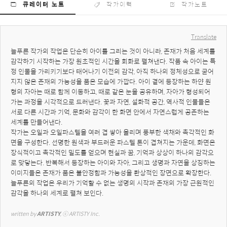
큐레이터 노트
작가이력
작가노트
Translate
늘푸른 작가의 작업은 단순히 아이를 그리는 것이 아니라, 존재가 처음 세계를 
감각하기 시작하는 가장 원초적인 시간을 회화로 펼쳐낸다. 작품 속 아이는 특
정 인물을 가리키기보다 태어나기 이전의 감각, 아직 하나의 정체성으로 굳어
지지 않은 존재의 가능성을 품은 모습에 가깝다. 아이 곁에 등장하는 하얀 원
형의 자아는 때로 함께 이동하고, 때로 같은 눈을 공유하며, 자아가 형성되어 
가는 과정을 시각적으로 드러낸다. 꽃과 자연, 설화적 공간, 역사적 인물들은 
서로 다른 시간과 기억, 문화와 감각이 한 화면 안에서 자연스럽게 공존하는 
세계를 만들어낸다.

작가는 오일과 오일파스텔을 여러 겹 쌓아 올리며 풍부한 색채와 촉각적인 화
면을 구성한다. 선명한 원색과 부드러운 파스텔 톤이 겹쳐지는 가운데, 화면은 
장식적이고 촉각적인 밀도를 얻으며 현실과 꿈, 기억과 상상이 하나의 감각으
로 맞닿는다. 반복해서 등장하는 아이와 자아, 그리고 생명과 자연을 상징하는 
이미지들은 존재가 품은 불안정함과 가능성을 환상적인 장면으로 확장한다. 
늘푸른의 작업은 우리가 기억할 수 없는 생명의 시작과 존재의 가장 근원적인 
감각을 하나의 세계로 펼쳐 보인다.
written by 
ARTISTY
, ⓒ ARTISTY Inc.