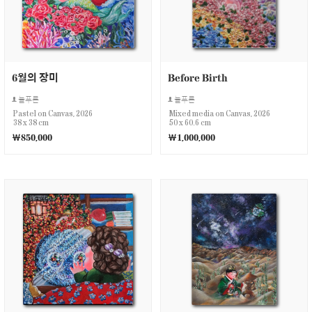
6월의 장미
Before Birth
늘푸른
늘푸른
Pastel on Canvas, 2026
Mixed media on Canvas, 2026
38 x 38 cm
50 x 60.6 cm
￦850,000
￦1,000,000