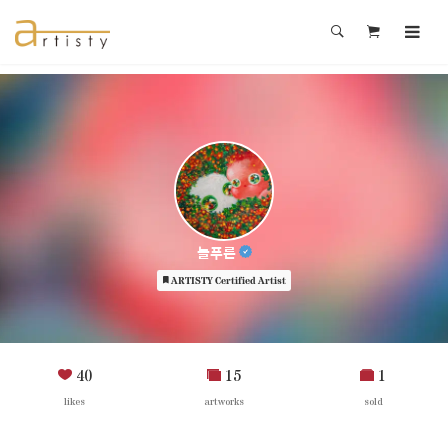
늘푸른
ARTISTY Certified Artist
40
15
1
likes
artworks
sold