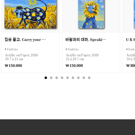
집을 품고. Carry your Home
바람과의 대화. Speaking with the Wind
U & 
Park Lia
Park Lia
Park 
Acrylic on Paper, 2026
Acrylic on Paper, 2026
Acryl
29.7 x 21 cm
21 x 29.7 cm
30 x 
￦150,000
￦150,000
￦300