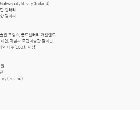
way city library (Ireland)

 한 갤러리

 한 갤러리

술관 프랑스, 볼드갤러리 아일랜드,

페인, 마닐라 국립미술관 필리핀,

외 다수(100회 이상)

원

단

rary (Ireland)