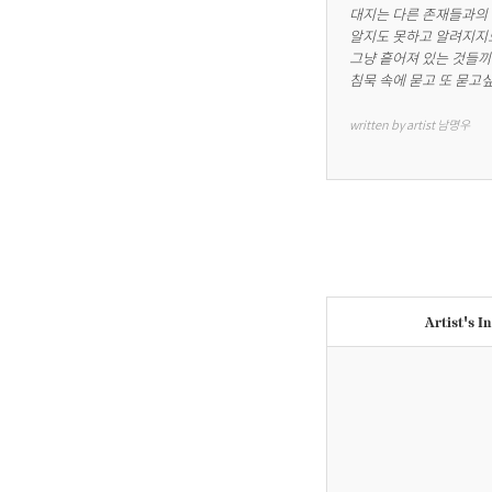
대지는 다른 존재들과의 
알지도 못하고 알려지지도
그냥 흩어져 있는 것들끼
침묵 속에 묻고 또 묻고싶
written by artist 남명우
Artist's I