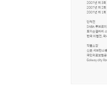
2007년 제 3회 Gal
2007년 제 2회
2007년 제 1회
단체전

SNBA 루브르미
토이슨갤러리 스
한국 미협전, 국내
작품소장

신촌 세브란스병
국민의료보험공
Galway city lib