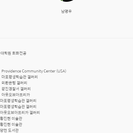
남명우
대학원 회화전공

rovidence Community Center (USA)

회 마포평생학습관 갤러리

회 외환은행 갤러리

회 광진경찰서 갤러리

회 아웃오브아프리카

회 마포평생학습관 갤러리

회 마포평생학습관 갤러리

회 아웃오브아프리카 갤러리

 황진현 미술관

 황진현 미술관

 양천 도서관
