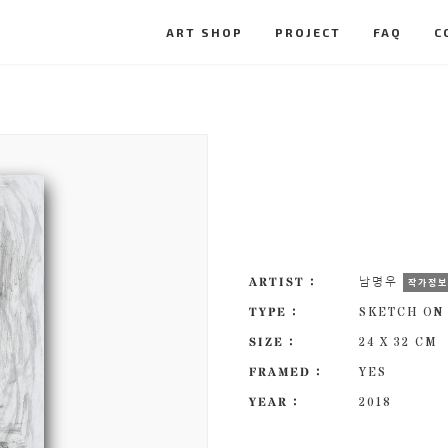
ART SHOP
PROJECT
FAQ
C
ARTIST :
남명우
작가정
TYPE :
SKETCH ON
SIZE :
24 X 32 CM
FRAMED :
YES
YEAR :
2018