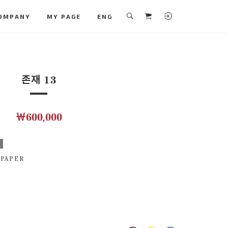
OMPANY
MY PAGE
ENG
존재 13
￦600,000
보
 PAPER