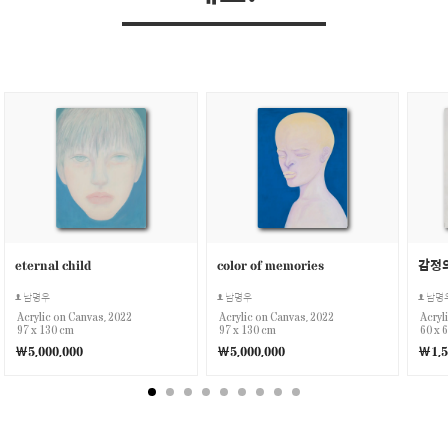
eternal child
color of memories
감정의
남명우
남명우
남명
Acrylic on Canvas, 2022
Acrylic on Canvas, 2022
Acryl
97 x 130 cm
97 x 130 cm
60 x 
￦5,000,000
￦5,000,000
￦1,5