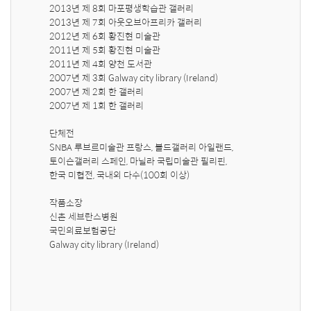
2013년 제 8회 마포평생학습관 갤러리

2013년 제 7회 아웃오브아프리카 갤러리

2012년 제 6회 황진현 미술관

2011년 제 5회 황진현 미술관

2011년 제 4회 양천 도서관

2007년 제 3회 Galway city library (Ireland)

2007년 제 2회 한 갤러리

2007년 제 1회 한 갤러리

단체전

SNBA 루브르미술관 프랑스, 볼드갤러리 아일랜드,

토이슨갤러리 스페인, 마닐라 국립미술관 필리핀,

한국 미협전, 국내외 다수(100회 이상)

작품소장

신촌 세브란스병원

국민의료보험공단

Galway city library (Ireland)