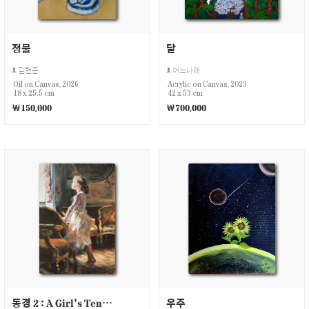
정물
달
김현준
어느나래
Oil on Canvas, 2026
Acrylic on Canvas, 2023
18 x 25.5 cm
42 x 53 cm
￦150,000
￦700,000
동경 2 : A Girl's Tender Yearning
우주