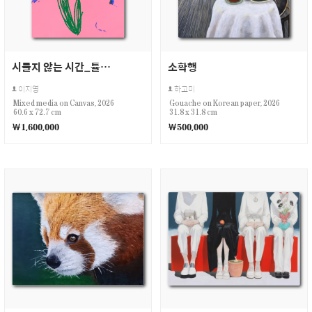
시들지 않는 시간_튤립(4)
소확행
이지영
하고미
Mixed media on Canvas, 2026
Gouache on Korean paper, 2026
60.6 x 72.7 cm
31.8 x 31.8 cm
￦1,600,000
￦500,000