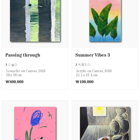
Passing through
Summer Vibes 3
이슬아
빅토리아
Gouache on Canvas, 2026
Acrylic on Canvas, 2026
38 x 38 cm
21.1 x 23.4 cm
￦800,000
￦100,000