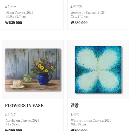
김남숙
안진경
Oil on Canvas, 2025
Acrylic on Canvas, 2026
50.0 x 72.7 cm
22 x 27.3 cm
￦639,000
￦380,000
FLOWERS IN VASE
갈망
김창회
이목
Acrylic on Canvas, 2026
Watercolor on Canvas, 2025
41 x 32 cm
38 x 38 cm
￦590,000
￦800,000