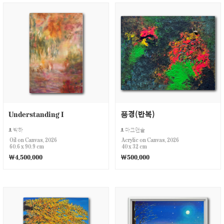
Understanding I
픙경(반복)
박하
마크앤솔
Oil on Canvas, 2026
Acrylic on Canvas, 2026
60.6 x 90.9 cm
40 x 32 cm
￦4,500,000
￦500,000