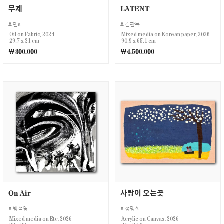
무제
LATENT
민s
김판묵
Oil on Fabric, 2024
Mixed media on Korean paper, 2026
29.7 x 21 cm
90.9 x 65.1 cm
￦300,000
￦4,500,000
On Air
사랑이 오는곳
방석영
정명희
Mixed media on Etc, 2026
Acrylic on Canvas, 2026