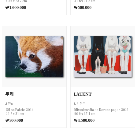
60.6 x 72.7 cm
31.8 x 31.8 cm
￦1,600,000
￦500,000
무제
LATENT
민s
김판묵
Oil on Fabric, 2024
Mixed media on Korean paper, 2026
29.7 x 21 cm
90.9 x 65.1 cm
￦300,000
￦4,500,000