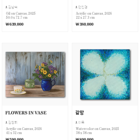
김남숙
안진경
Oil on Canvas, 2025
Acrylic on Canvas, 2026
50.0 x 72.7 cm
22 x 27.3 cm
￦639,000
￦380,000
FLOWERS IN VASE
갈망
김창회
이목
Acrylic on Canvas, 2026
Watercolor on Canvas, 2025
41 x 32 cm
38 x 38 cm
￦590,000
￦800,000