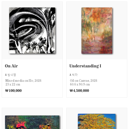
On Air
Understanding I
방석영
박하
Mixed media on Etc, 2026
Oil on Canvas, 2026
23 x 22 cm
60.6 x 90.9 cm
￦100,000
￦4,500,000