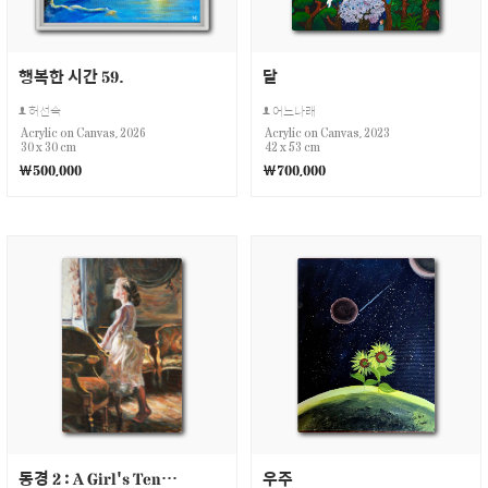
행복한 시간 59.
달
허선숙
어느나래
Acrylic on Canvas, 2026
Acrylic on Canvas, 2023
30 x 30 cm
42 x 53 cm
￦500,000
￦700,000
동경 2 : A Girl's Tender Yearning
우주