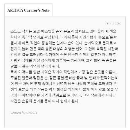
ARTISTY Curator's Note
Translate
소느로 작가는 오일 파스텔을 손의 온도와 압력으로 밀어 올리며, 색을 
하나의 촉각적 언어로 확장한다. 그의 이름이 자연스럽게 ‘손으로’를 떠
올리게 하듯, 작업의 중심에는 언제나 손이 있다. 손가락으로 문지르고 
겹치고 눌러 만든 색의 층은 대상의 외형을 넘어, 그 안에 축적된 시간과 
감정의 결을 드러낸다. 작가에게 손은 단순한 신체의 일부가 아니라 한 
사람의 생애를 가장 정직하게 기록하는 기관이며, 그의 화면 속 손들은 
말보다 깊은 기억의 언어가 된다.

특히 어머니를 향한 기억은 작가의 작업에서 가장 깊은 온도를 이룬다. 
주름진 얼굴과 맞잡은 손, 잠든 몸을 둘러싼 꽃과 빛, 빨래가 펄럭이는 비
어 있는 마당은 부재 속에서도 선명히 남은 사랑의 흔적을 드러낸다. 전
쟁과 보훈을 다룬 작품들 역시 희생을 과거에 머물게 하지 않고, 오늘 우
리가 이어받아야 할 기억과 책임으로 불러낸다. 그의 작품에서 지나간 
시간은 손끝의 온기를 통해 다시 현재가 된다.
written by ARTISTY