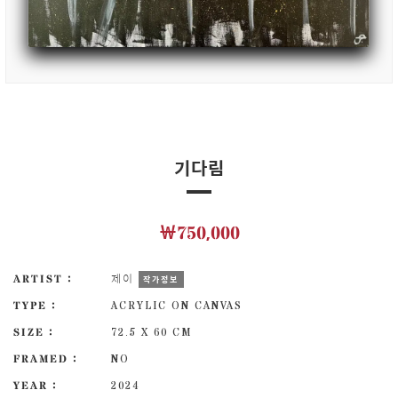
기다림
￦750,000
ARTIST :
제이
작가정보
TYPE :
ACRYLIC ON CANVAS
SIZE :
72.5 X 60 CM
FRAMED :
NO
YEAR :
2024