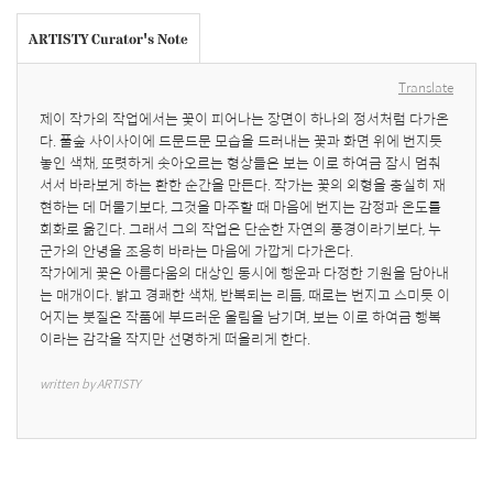
ARTISTY Curator's Note
Translate
제이 작가의 작업에서는 꽃이 피어나는 장면이 하나의 정서처럼 다가온
다. 풀숲 사이사이에 드문드문 모습을 드러내는 꽃과 화면 위에 번지듯 
놓인 색채, 또렷하게 솟아오르는 형상들은 보는 이로 하여금 잠시 멈춰 
서서 바라보게 하는 환한 순간을 만든다. 작가는 꽃의 외형을 충실히 재
현하는 데 머물기보다, 그것을 마주할 때 마음에 번지는 감정과 온도를 
회화로 옮긴다. 그래서 그의 작업은 단순한 자연의 풍경이라기보다, 누
군가의 안녕을 조용히 바라는 마음에 가깝게 다가온다. 

작가에게 꽃은 아름다움의 대상인 동시에 행운과 다정한 기원을 담아내
는 매개이다. 밝고 경쾌한 색채, 반복되는 리듬, 때로는 번지고 스미듯 이
어지는 붓질은 작품에 부드러운 울림을 남기며, 보는 이로 하여금 행복
이라는 감각을 작지만 선명하게 떠올리게 한다.
written by ARTISTY