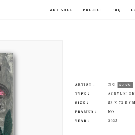
ART SHOP
PROJECT
FAQ
C
ARTIST :
제이
작가정보
TYPE :
ACRYLIC ON
SIZE :
53 X 72.5 C
FRAMED :
NO
YEAR :
2023