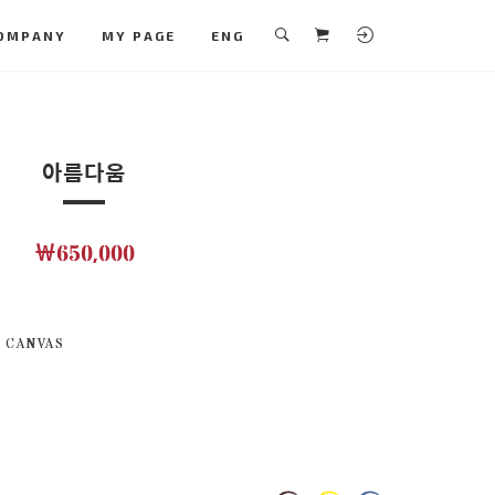
OMPANY
MY PAGE
ENG
아름다움
￦650,000
 CANVAS
M