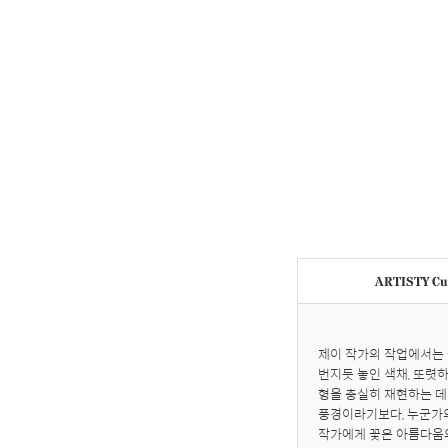
ARTISTY Cur
제이 작가의 작업에서는 
번지듯 놓인 색채, 또렷
형을 충실히 재현하는 데
풍경이라기보다, 누군가의
작가에게 꽃은 아름다움의