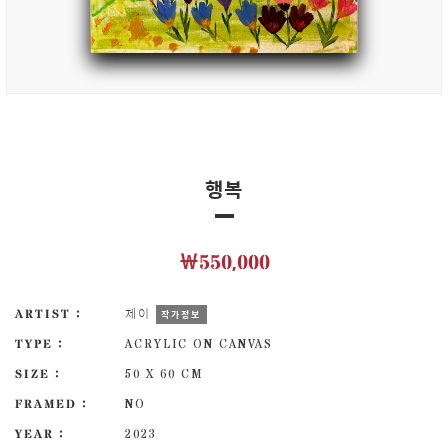
행복
￦550,000
ARTIST :
제이
작가정보
TYPE :
ACRYLIC ON CANVAS
SIZE :
50 X 60 CM
FRAMED :
NO
YEAR :
2023