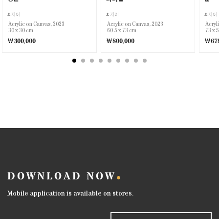
제이
제이
제이
Acrylic on Canvas, 2023
Acrylic on Canvas, 2023
Acryl
30 x 30 cm
60.5 x 73 cm
73 x 
￦300,000
￦800,000
￦678
DOWNLOAD NOW
Mobile application is available on stores.