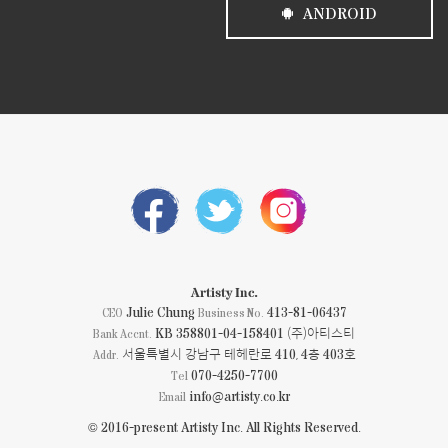
ANDROID
Artisty Inc.
Julie Chung
413-81-06437
CEO
Business No.
KB 358801-04-158401 (주)아티스티
Bank Accnt.
서울특별시 강남구 테헤란로 410, 4층 403호
Addr.
070-4250-7700
Tel
info@artisty.co.kr
Email
© 2016-present Artisty Inc. All Rights Reserved.