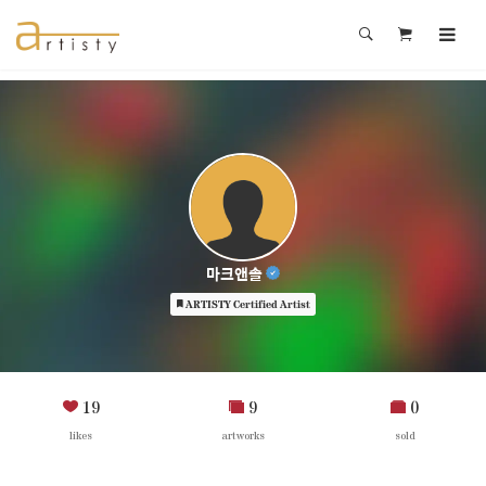
마크앤솔
ARTISTY Certified Artist
19
9
0
likes
artworks
sold