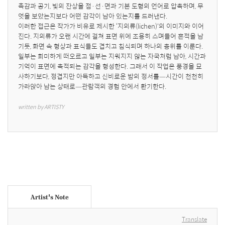
촉감과 공기, 빛의 잔상을 점·선·면과 기본 도형의 언어로 압축하며, 무
엇을 보았는지보다 어떤 감각이 남아 있는지를 드러낸다.

이러한 접근은 작가가 비유로 제시한 ‘지의류(lichen)'의 이미지와 이어
진다. 지의류가 오랜 시간에 걸쳐 표면 위에 조용히 스며들어 흔적을 남
기듯, 화면 속 형상과 표식들도 겹치고 침식되며 하나의 층위를 이룬다. 
일부는 희미하게 떠오르고 일부는 지워지지 않는 자국처럼 남아, 시간과 
기억이 표면에 축적되는 감각을 형성한다. 그래서 이 작업은 풍경을 묘
사하기보다, 정겹지만 아득하고 신비로운 밤의 정서를—시간이 천천히 
가라앉아 남는 상태로—관람객의 경험 안에서 환기한다.
written by ARTISTY
Artist's Note
Translate