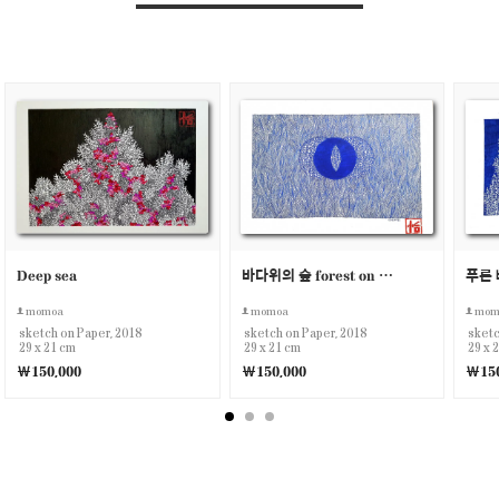
Deep sea
바다위의 숲 forest on the sea
momoa
momoa
mom
sketch on Paper, 2018
sketch on Paper, 2018
sketc
29 x 21 cm
29 x 21 cm
29 x 
￦150,000
￦150,000
￦150