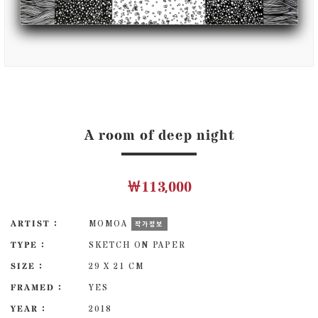
A room of deep night
￦113,000
ARTIST :
MOMOA
작가정보
TYPE :
SKETCH ON PAPER
SIZE :
29 X 21 CM
FRAMED :
YES
YEAR :
2018