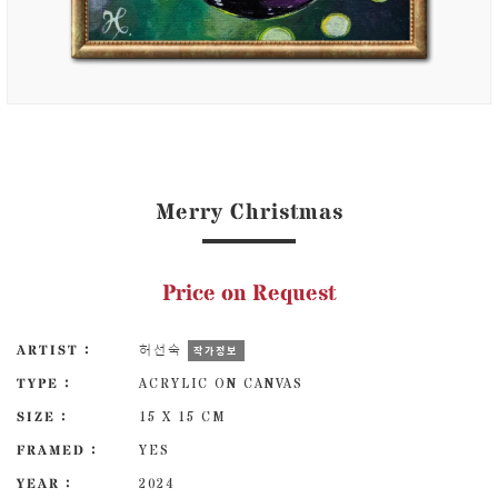
Merry Christmas
Price on Request
ARTIST :
허선숙
작가정보
TYPE :
ACRYLIC ON CANVAS
SIZE :
15 X 15 CM
FRAMED :
YES
YEAR :
2024