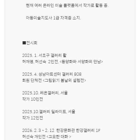
    현재 여러 온라인 미술 플랫폼에서 작가로 활동 중.

    아동미술지도사 1급 자격증 소지.

■전시회 

2025. 1. 서초구 갤러리 활

허재영, 허선숙  2인전, <동양화와 서양화의 만남>

2025. 4. 성남아트센터 갤러리 808

회원 단체전 <그림읽기 봄날의 설렘전>

2025.10. 레온갤러리, 서울 

작가 10인전 
2025.10.갤러리 딜라이트, 서울 

작가 12인전 
2026. 2. 3 ~ 2. 12  한강문화관 한강갤러리 1F

허선숙 개인전 <고요한 대화 >
