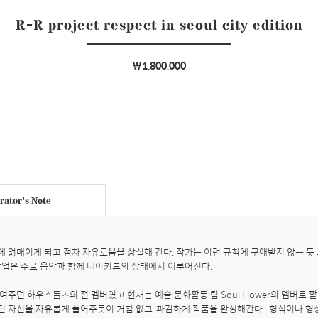
R-R project respect in seoul city edition
￦1,800,000
ator's Note
 얽매이게 되고 점차 자유로움을 상실해 간다. 작가는 이런 규칙에 구애받지 않는 듯 
작업은 주로 음악과 함께 네이키드의 상태에서 이루어진다. 

주던 하우스룰즈의 전 멤버였고 현재는 예술 문화활동 팀 Soul Flower의 멤버로 활
 자신을 자유롭게 풀어주듯이 거침 없고, 과감하게 작품을 완성해간다.  형식이나 형