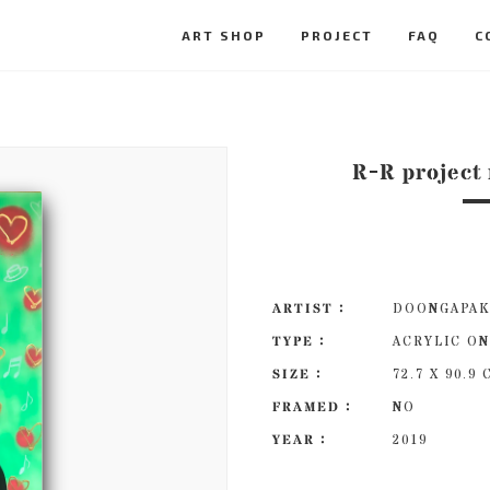
ART SHOP
PROJECT
FAQ
C
R-R project 
ARTIST :
DOONGAPA
TYPE :
ACRYLIC ON
SIZE :
72.7 X 90.9
FRAMED :
NO
YEAR :
2019