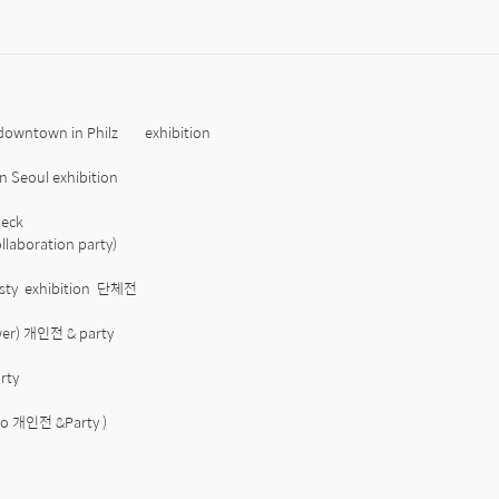
downtown in Philz        exhibition 

n Seoul exhibition

ck  

ollaboration party)

sty  exhibition  단체전 

wer) 개인전 & party 

ty 

go 개인전 &Party )
