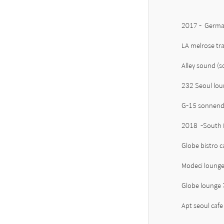
2017 -  German
LA melrose tra
Alley sound (so
232 Seoul lou
G-15 sonnendec
2018  -South K
Globe bistro 
Modeci loung
Globe lounge
Apt seoul caf