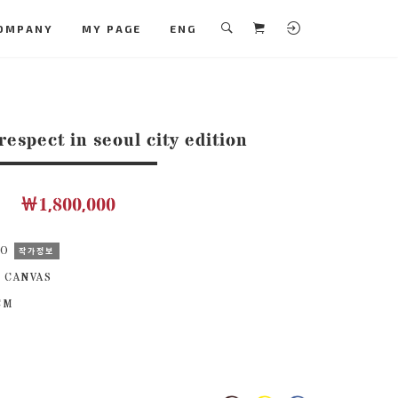
OMPANY
MY PAGE
ENG
respect in seoul city edition
￦1,800,000
KO
작가정보
 CANVAS
 CM