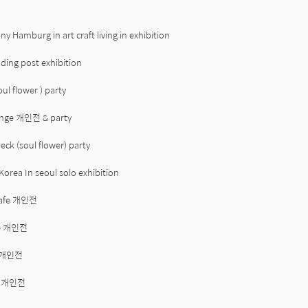
y Hamburg in art craft living in exhibition 

ding post exhibition 

ul flower ) party 

nge 개인전 & party 

k (soul flower) party 

orea In seoul solo exhibition 

cafe 개인전 

e 개인전 

 개인전 

e 개인전 
