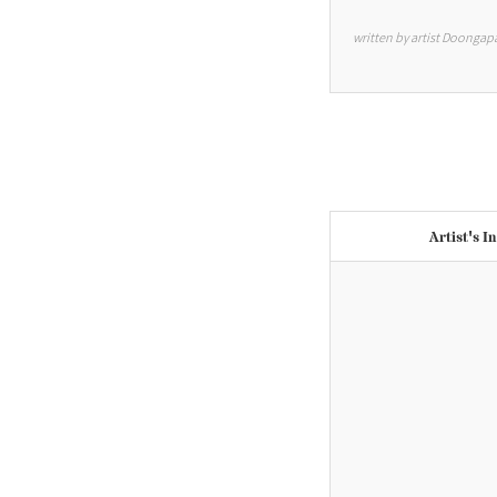
written by artist Doonga
Artist's I