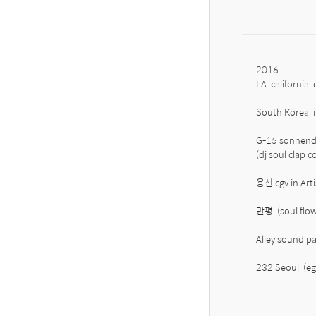
2016 

LA  california  
South Korea  i
G-15 sonnende
(dj soul clap c
용선 cgv in Arti
만평  (soul flo
Alley sound par
232 Seoul  (e