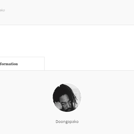
pako
nformation
Doongapako