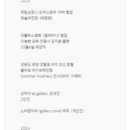
2023 

국립심포니 오케스트라  커버 협업

예술의전당  (베토벤)

넷플릭스영화  (발레리나) 협업 

이충현 감독 전종서 김지훈 출현

10월6일 예장작 

강원도 양양 코랄로 바이 조선 호텔  

콜라보 라이브페인팅 

Summer madness 전시&파티  디렉터 

상하이 ez gallery  초대전 

2인전  

노바운더리 (gallery zone) 제주  (개인전)

2024 
