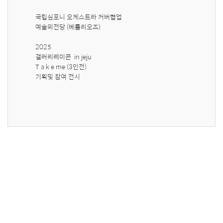
국립심포니 오케스트라 커버협업 

예술의전당 (베를리오즈)

2025 

갤러리레미콘  in jeju 

T a k e me (3인전) 

기획및 참여 전시