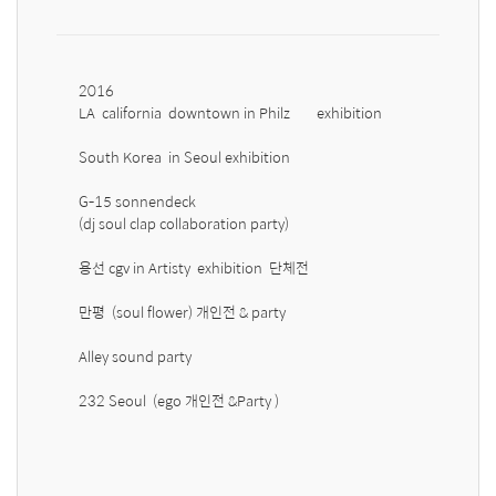
2016 

LA  california  downtown in Philz        exhibition 

South Korea  in Seoul exhibition

G-15 sonnendeck  

(dj soul clap collaboration party)

용선 cgv in Artisty  exhibition  단체전 

만평  (soul flower) 개인전 & party 

Alley sound party 

232 Seoul  (ego 개인전 &Party )
