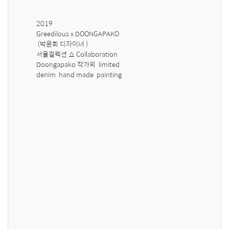
2019 

Greedilous x DOONGAPAKO 

 (박윤희 디자이너 ) 

서울컬렉션 쇼 Collaboration  

Doongapako 작가의  limited 

denim  hand made  painting 
