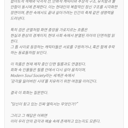
팝아트적 색채와 낙서적 선, 만화적 캐릭터와 추상적 구조, 유치함과 불
안함이 동시에 존재한다. 이는 현대인의 복합적인 정신 구조를 시각화한 
장면이며, 혼란 속에서도 끝내 살아가려는 인간의 축제 같은 생명력을 
드러낸다.

특히 검은 균열처럼 화면 중앙을 가로지르는 흐름은

현실과 환상의 경계이자, 현대 사회 속에서 분열된 자아의 단면처럼 읽
힌다.

그 틈 사이로 등장하는 캐릭터들은 서로를 구원하거나, 혹은 함께 추락
하는 동료들처럼 보인다.

이 작품은 현재 제작 중인 단편 필름과도 연결된다.

회화 속 인물들은 필름 안에서 다시 살아 움직이며,

Modern Soul Society라는 세계관 속에서

‘감각을 잃어버린 시대’를 치유하기 위한 여정을 이어간다.

결국 이 회화는 질문한다.

“당신이 찾고 있는 진짜 엘릭서는 무엇인가?”

그리고 그 해답은 어쩌면

이미 우리 안의 감각과 예술 속에 존재하고 있는지도 모른다.