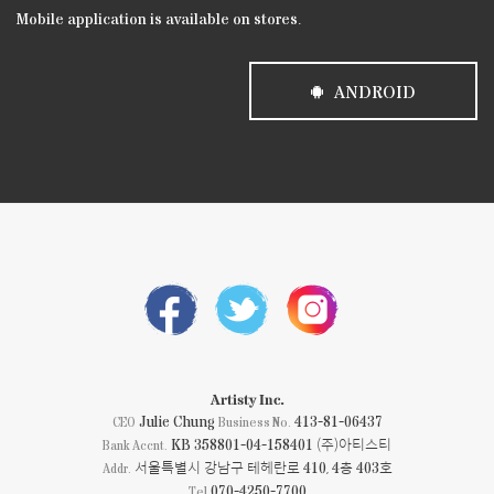
Mobile application is available on stores.
ANDROID
Artisty Inc.
Julie Chung
413-81-06437
CEO
Business No.
KB 358801-04-158401 (주)아티스티
Bank Accnt.
서울특별시 강남구 테헤란로 410, 4층 403호
Addr.
070-4250-7700
Tel