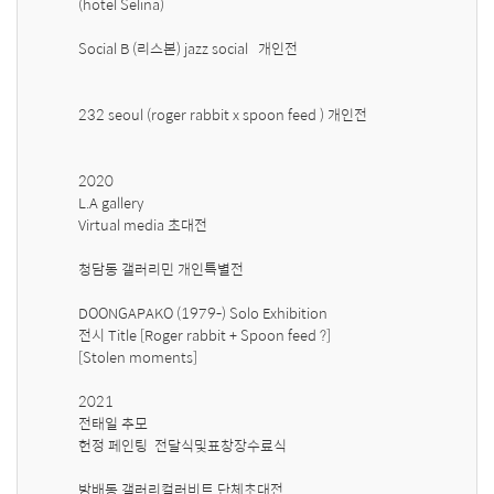
(hotel Selina)

Social B (리스본) jazz social   개인전 

232 seoul (roger rabbit x spoon feed ) 개인전  

2020 

L.A gallery 

Virtual media 초대전 

청담동 갤러리민 개인특별전 

DOONGAPAKO (1979-) Solo Exhibition 

전시 Title [Roger rabbit + Spoon feed ?]

[Stolen moments] 

2021 

전태일 추모

헌정 페인팅  전달식및표창장수료식

방배동 갤러리컬러비트 단체초대전 
