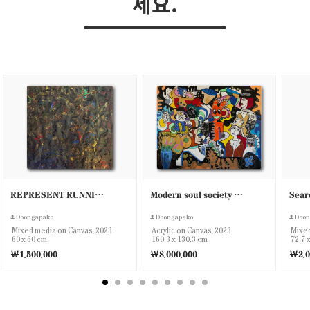
세요.
REPRESENT RUNNING
Modern soul society (ELIXIR)
Doongapako
Doongapako
Doon
Mixed media on Canvas, 2023
Acrylic on Canvas, 2023
Mixed
60 x 60 cm
160.3 x 130.3 cm
72.7 
￦1,500,000
￦8,000,000
￦2,0