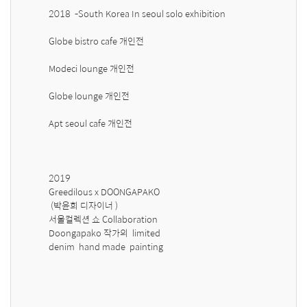
2018  -South Korea In seoul solo exhibition 

Globe bistro cafe 개인전 

Modeci lounge 개인전 

Globe lounge 개인전 

Apt seoul cafe 개인전 

2019 

Greedilous x DOONGAPAKO 

 (박윤희 디자이너 ) 

서울컬렉션 쇼 Collaboration  

Doongapako 작가의  limited 

denim  hand made  painting 
