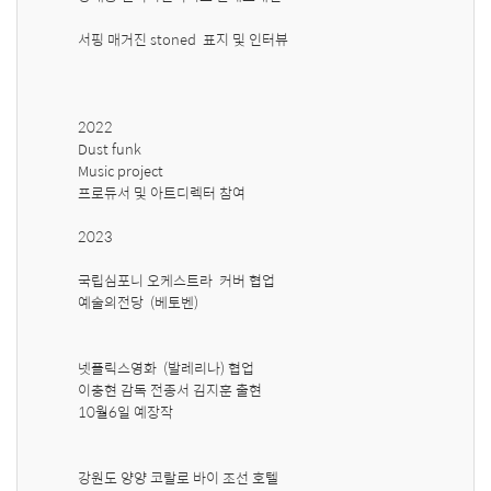
서핑 매거진 stoned  표지 및 인터뷰 

2022

Dust funk 

Music project 

프로듀서 및 아트디렉터 참여

2023 

국립심포니 오케스트라  커버 협업

예술의전당  (베토벤)

넷플릭스영화  (발레리나) 협업 

이충현 감독 전종서 김지훈 출현

10월6일 예장작 

강원도 양양 코랄로 바이 조선 호텔  
