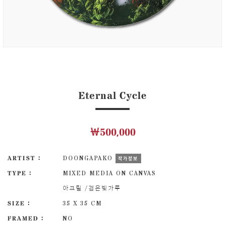
Eternal Cycle
￦500,000
ARTIST :
DOONGAPAKO
작가정보
TYPE :
MIXED MEDIA ON CANVAS
아크릴 /검은빛가루
SIZE :
35 X 35 CM
FRAMED :
NO