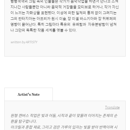
형형색색의 그림 속의 인물들은 작가가 음악작업을 하면서 만나고 스쳐
지나간 사람들뿐만 아니라 음악적 거장들을 모티브로 하거나, 작가 자신
이 느끼는 자화상을 표현했다. 이성에 의한 일체의 통제 없이 그려지는 
그의 판타지아는 아프리카 원시 미술, 장 미셸 바스키아와 장 뒤뷔페의 
영향이 묻어난다. 특히 그림마다 특유의  유쾌함과  자유분방함이 넘쳐
나 그만의 독특한 작품 세계를 엿볼 수 있다.
written by ARTISTY
Artist's Note
Translate
원형 캔버스 작업은 빛과 어둠, 시작과 끝이 맞물려 이어지는 존재의 순
환을 탐구합니다.

아크릴과 혼합 재료, 그리고 검은 가루의 입자는 빛을 받아 반짝이며 시