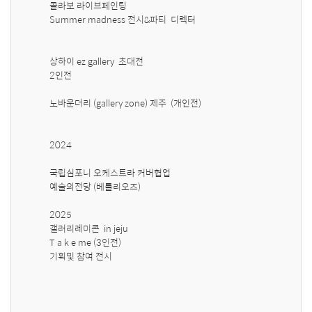
콜라보 라이브페인팅 

Summer madness 전시&파티  디렉터 

상하이 ez gallery  초대전 

2인전  

노바운더리 (gallery zone) 제주  (개인전)

2024 

국립심포니 오케스트라 커버협업 

예술의전당 (베를리오즈)

2025 

갤러리레미콘  in jeju 

T a k e me (3인전) 

기획및 참여 전시