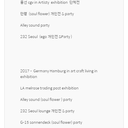
용선 cgv in Artisty  exhibition  단체전 

만평  (soul flower) 개인전 & party 

Alley sound party 

232 Seoul  (ego 개인전 &Party )

2017 -  Germany Hamburg in art craft living in 
exhibition 

LA melrose trading post exhibition 

Alley sound (soul flower ) party 

232 Seoul lounge 개인전 & party 

G-15 sonnendeck (soul flower) party 
