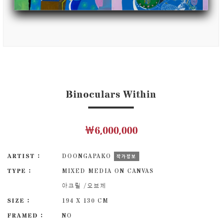
Binoculars Within
￦6,000,000
ARTIST :
DOONGAPAKO
작가정보
TYPE :
MIXED MEDIA ON CANVAS
아크릴 /오브제
SIZE :
194 X 130 CM
FRAMED :
NO