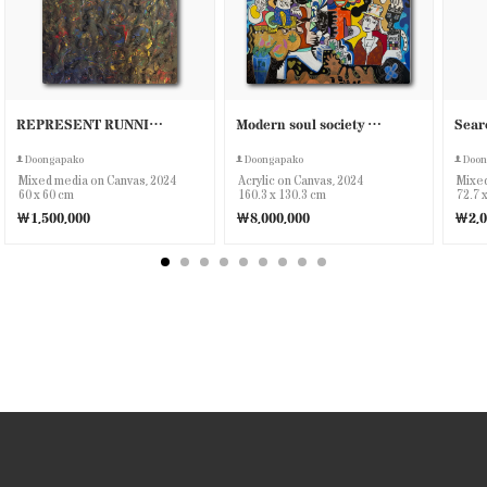
REPRESENT RUNNING
Modern soul society (ELIXIR)
Doongapako
Doongapako
Doon
Mixed media on Canvas, 2024
Acrylic on Canvas, 2024
Mixed
60 x 60 cm
160.3 x 130.3 cm
72.7 
￦1,500,000
￦8,000,000
￦2,0