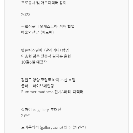
프로듀서 및 아트디렉터 참여

2023 

국립심포니 오케스트라  커버 협업

예술의전당  (베토벤)

넷플릭스영화  (발레리나) 협업 

이충현 감독 전종서 김지훈 출현

10월6일 예장작 

강원도 양양 코랄로 바이 조선 호텔  

콜라보 라이브페인팅 

Summer madness 전시&파티  디렉터 

상하이 ez gallery  초대전 

2인전  

노바운더리 (gallery zone) 제주  (개인전)
