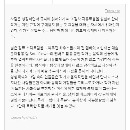
Translate
사람은 성장하면서 규칙에 얽매이게 되고 점차 자유로움을 상실해 간다. 
작가는 이런 규칙에 구애받지 않는 듯 그림을 대하는 자세에서 얽매임이 
없다. 작가의 작업은 주로 음악과 함께 네이키드의 상태에서 이루어진
다. 

넓은 장르 스펙트럼을 보여주던 하우스룰즈의 전 멤버였고 현재는 예술 
문화활동 팀 Soul Flower의 멤버로 활동 중인 작가는 음악의 선율에 맞
추어 결박되있던 자신을 자유롭게 풀어주듯이 거침 없고, 과감하게 작품
을 완성해간다.  형식이나 형상에 얽매이지 않고 감각적으로 자신의 색
을 찾아나가며 그의 예술적 무의식이 그림을 통해서 나타난다. 

형형색색의 그림 속의 인물들은 작가가 음악작업을 하면서 만나고 스쳐
지나간 사람들뿐만 아니라 음악적 거장들을 모티브로 하거나, 작가 자신
이 느끼는 자화상을 표현했다. 이성에 의한 일체의 통제 없이 그려지는 
그의 판타지아는 아프리카 원시 미술, 장 미셸 바스키아와 장 뒤뷔페의 
영향이 묻어난다. 특히 그림마다 특유의  유쾌함과  자유분방함이 넘쳐
나 그만의 독특한 작품 세계를 엿볼 수 있다.
written by ARTISTY