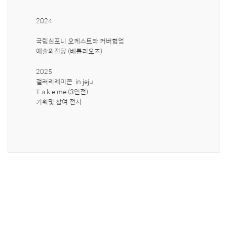
2024 

국립심포니 오케스트라 커버협업 

예술의전당 (베를리오즈)

2025 

갤러리레미콘  in jeju 

T a k e me (3인전) 

기획및 참여 전시