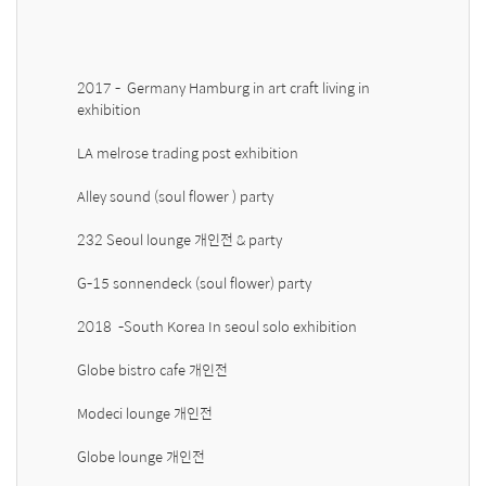
2017 -  Germany Hamburg in art craft living in 
exhibition 

LA melrose trading post exhibition 

Alley sound (soul flower ) party 

232 Seoul lounge 개인전 & party 

G-15 sonnendeck (soul flower) party 

2018  -South Korea In seoul solo exhibition 

Globe bistro cafe 개인전 

Modeci lounge 개인전 

Globe lounge 개인전 
