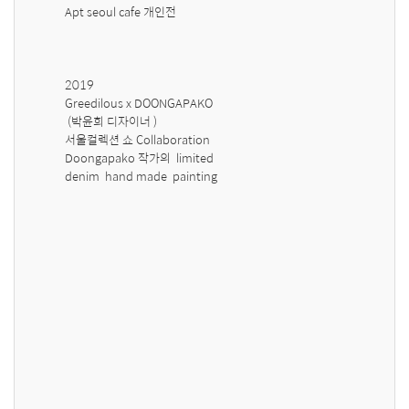
Apt seoul cafe 개인전 

2019 

Greedilous x DOONGAPAKO 

 (박윤희 디자이너 ) 

서울컬렉션 쇼 Collaboration  

Doongapako 작가의  limited 

denim  hand made  painting 
