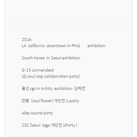
2016 

LA  california  downtown in Philz        exhibition 

South Korea  in Seoul exhibition

G-15 sonnendeck  

(dj soul clap collaboration party)

용선 cgv in Artisty  exhibition  단체전 

만평  (soul flower) 개인전 & party 

Alley sound party 

232 Seoul  (ego 개인전 &Party )
