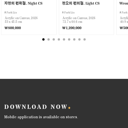
자정의 편위점. Night CS
정오의 편의점. Light CS
Park Lia
Park Lia
Park 
Acrylic on Canvas, 2026
Acrylic on Canvas, 2026
Acryl
53 x 45.5 cm
72.7 x 60.6 cm
40.9 
￦800,000
￦1,200,000
￦500
DOWNLOAD NOW
Mobile application is available on stores.