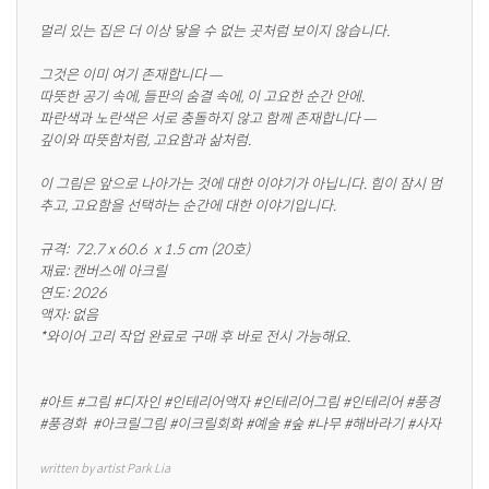
멀리 있는 집은 더 이상 닿을 수 없는 곳처럼 보이지 않습니다.

그것은 이미 여기 존재합니다 —

따뜻한 공기 속에, 들판의 숨결 속에, 이 고요한 순간 안에.

파란색과 노란색은 서로 충돌하지 않고 함께 존재합니다 —

깊이와 따뜻함처럼, 고요함과 삶처럼.

이 그림은 앞으로 나아가는 것에 대한 이야기가 아닙니다. 힘이 잠시 멈
추고, 고요함을 선택하는 순간에 대한 이야기입니다.

규격:  72.7 x 60.6  x 1.5 cm (20호)

재료: 캔버스에 아크릴

연도: 2026 

액자: 없음

*와이어 고리 작업 완료로 구매 후 바로 전시 가능해요.

#아트 #그림 #디자인 #인테리어액자 #인테리어그림 #인테리어 #풍경 
#풍경화  #아크릴그림 #이크릴회화 #예술 #숲 #나무 #해바라기 #사자
written by artist Park Lia