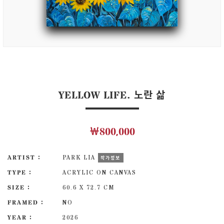
YELLOW LIFE. 노란 삶
￦800,000
ARTIST :
PARK LIA
작가정보
TYPE :
ACRYLIC ON CANVAS
SIZE :
60.6 X 72.7 CM
FRAMED :
NO
YEAR :
2026