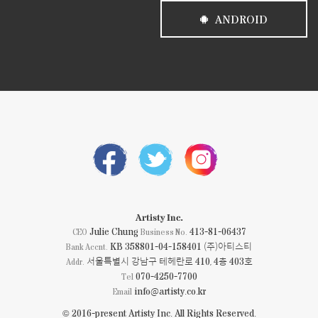
ANDROID
Artisty Inc.
Julie Chung
413-81-06437
CEO
Business No.
KB 358801-04-158401 (주)아티스티
Bank Accnt.
서울특별시 강남구 테헤란로 410, 4층 403호
Addr.
070-4250-7700
Tel
info@artisty.co.kr
Email
© 2016-present Artisty Inc. All Rights Reserved.