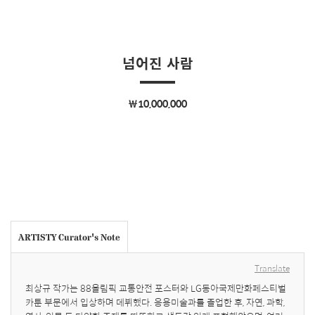
넘어진 사람
￦10,000,000
ARTISTY Curator's Note
Translate
최상규 작가는 88올림픽 교통안전 포스터와 LG동아국제만화페스티벌 
카툰 부문에서 입상하며 데뷔했다. 응용미술과를 졸업한 후, 자연, 과학, 