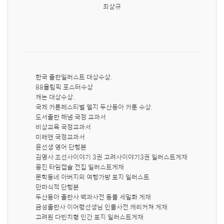
최상규
한국 출판일러스트 대상수상.

88올림픽 포스터수상

캐논 대상수상. 

국제 카툰페스티벌 엘지 두산동아 카툰 수상.

도서출판 해냄 국정 교과서 

비상교육 국정교과서 

미래앤 국정교과서 

윤선생 영어 단행본

김영사 조선사이야기 3권 고려사이야기3권 일러스트게재

웅진 타임캡슐 전집 일러스트게재

문학동네 아버지의 여행가방 표지 일러스트

만파식적 단행본

두산동아 출판사 백과사전 동물 세밀화 게재

금성출판사 이어령선생님 인물사전 캐리커쳐 게재

고려원 다빈치형 인간 표지 일러스트게재
