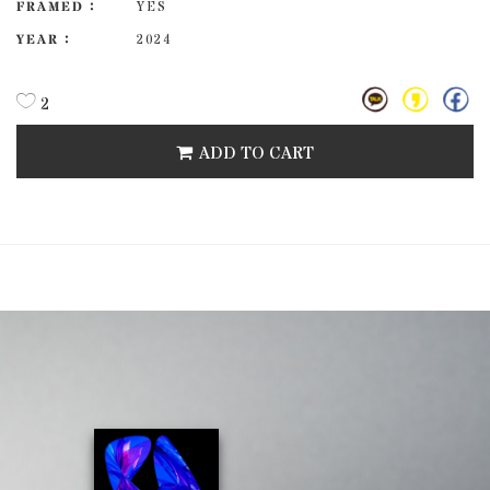
FRAMED :
YES
YEAR :
2024
2
ADD TO CART