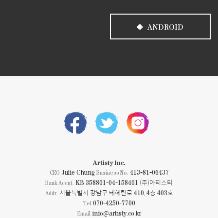
ANDROID
Artisty Inc.
Julie Chung
413-81-06437
CEO
Business No.
KB 358801-04-158401 (주)아티스티
Bank Accnt.
서울특별시 강남구 테헤란로 410, 4층 403호
Addr.
070-4250-7700
Tel
info@artisty.co.kr
Email