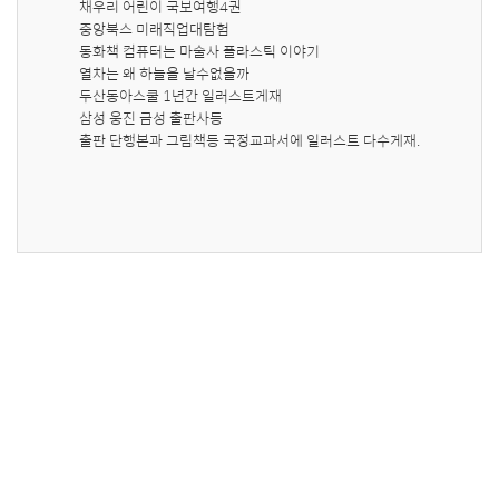
채우리 어린이 국보여행4권

중앙북스 미래직업대탐험

동화책 컴퓨터는 마술사 플라스틱 이야기

열차는 왜 하늘을 날수없을까

두산동아스쿨 1년간 일러스트게재 

삼성 웅진 금성 출판사등

출판 단행본과 그림책등 국정교과서에 일러스트 다수게재.