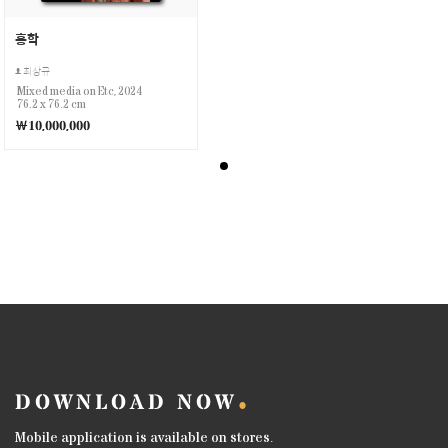
홍학
최상규
Mixed media on Etc, 2024
76.2 x 76.2 cm
￦10,000,000
DOWNLOAD NOW
Mobile application is available on stores.