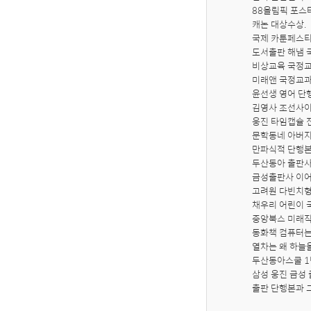
88올림픽 포스
캐논 대상수상. 

국제 카툰페스티벌
도서출판 해냄 국
비상교육 국정교
미래앤 국정교과서
윤선생 영어 단행
김영사 조선사이
웅진 타임캡슐 
문학동네 아버지
만파식적 단행본
두산동아 출판사
금성출판사 이어
고려원 다빈치형
채우리 어린이 
중앙북스 미래직
동화책 컴퓨터는
열차는 왜 하늘
두산동아스쿨 1
삼성 웅진 금성 
출판 단행본과 