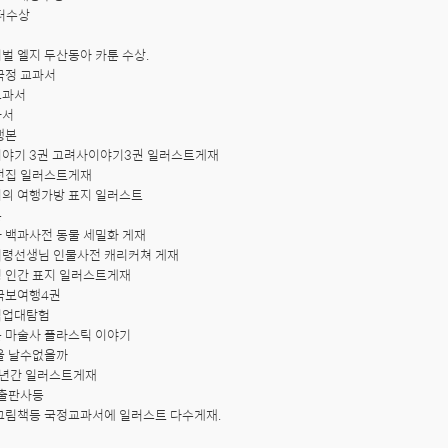
터수상

 엘지 두산동아 카툰 수상.

정 교과서 

과서 

 

본

야기 3권 고려사이야기3권 일러스트게재

전집 일러스트게재

의 여행가방 표지 일러스트



 백과사전 동물 세밀화 게재

령선생님 인물사전 캐리커쳐 게재

 인간 표지 일러스트게재

국보여행4권

업대탐험

 마술사 플라스틱 이야기

을 날수없을까

년간 일러스트게재 

출판사등

그림책등 국정교과서에 일러스트 다수게재.