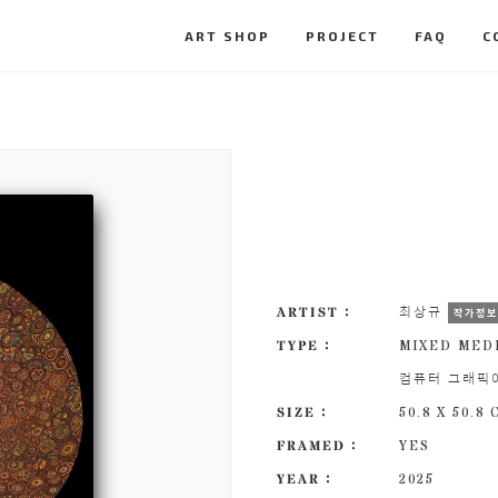
ART SHOP
PROJECT
FAQ
C
ARTIST :
최상규
작가정
TYPE :
MIXED MED
컴퓨터 그래픽
SIZE :
50.8 X 50.8
FRAMED :
YES
YEAR :
2025