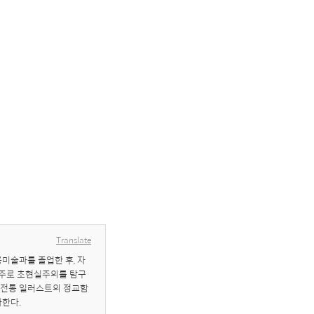
Translate
미술과를 졸업한 후, 자
는 주로 초현실주의를 탐구
해 전통 일러스트의 정교함
사한다.