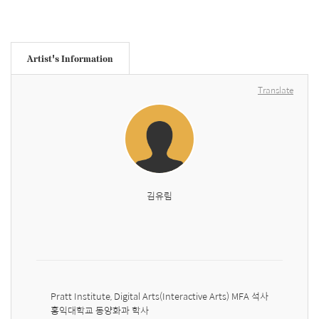
Artist's Information
Translate
김유림
Pratt Institute, Digital Arts(Interactive Arts) MFA 석사

홍익대학교 동양화과 학사