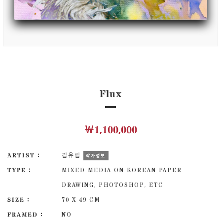
Flux
￦1,100,000
ARTIST :
김유림
작가정보
TYPE :
MIXED MEDIA ON KOREAN PAPER
DRAWING, PHOTOSHOP, ETC
SIZE :
70 X 49 CM
FRAMED :
NO