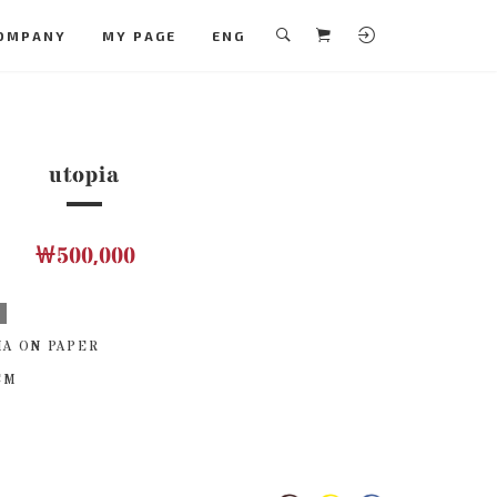
OMPANY
MY PAGE
ENG
utopia
￦500,000
보
IA ON PAPER
 CM