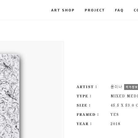
ART SHOP
PROJECT
FAQ
C
ARTIST :
윤이나
작가정
TYPE :
MIXED MED
SIZE :
45.5 X 53.0
FRAMED :
YES
YEAR :
2018