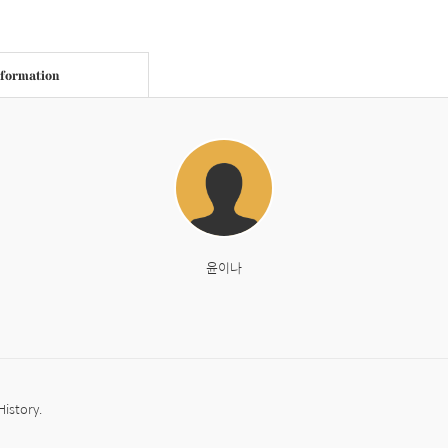
nformation
윤이나
History.