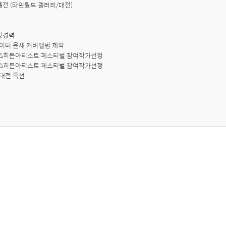
그룹전 (타임월드 갤러리/대전)

상경력

이터 윤새 커버앨범 제작

프&히든아티스트 페스티벌 참여작가선정

프&히든아티스트 페스티벌 참여작가선정

술대전 특선