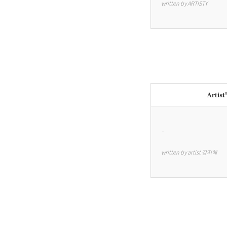
written by ARTISTY
Artist
-
written by artist 강지혜