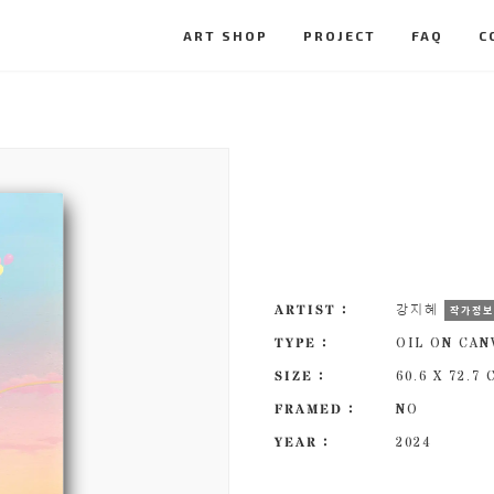
ART SHOP
PROJECT
FAQ
C
ARTIST :
강지혜
작가정
TYPE :
OIL ON CAN
SIZE :
60.6 X 72.7
FRAMED :
NO
YEAR :
2024