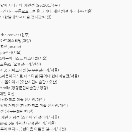
앞에 지나간다. 개인전 (Get201/수원)

지나간자리 구름으로 그림을 그리다. 개인전(갤러리다온/서울)

 On  (한남대학교 미술 전시관/대전)

 the canvas (원주)

 아트페스티벌(고양)

획전(on:me)

pb센터(서울)

프&히든아티스트 페스티벌(서울)

새로운#2 (오솔갤러리/인천)

의 꿈 기획초대전 (무우수갤러리/서울)

프&히든아티스트 페스티벌 (홍익대 현대미술관/서울)

의 겨울이야기 (오산시립미술관 / 오산)

f family (양평군립미술관 / 양평)

대전 특선

(한남대학교 미술 전시관/대전)

바탕의 거리전 (한남대학교 미술 전시관/대전)

망전 (서구문화원/대전)

 개관 기념전 (스카이 연 갤러리/ 서울)

 & invisible 기획전 (단성갤러리/ 서울)

매혹에 빠지다. ( 한마음 아트존 갤러리/대전)
