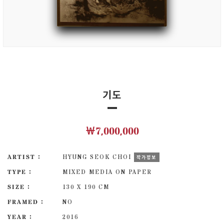
기도
￦7,000,000
ARTIST :
HYUNG SEOK CHOI
작가정보
TYPE :
MIXED MEDIA ON PAPER
SIZE :
130 X 190 CM
FRAMED :
NO
YEAR :
2016