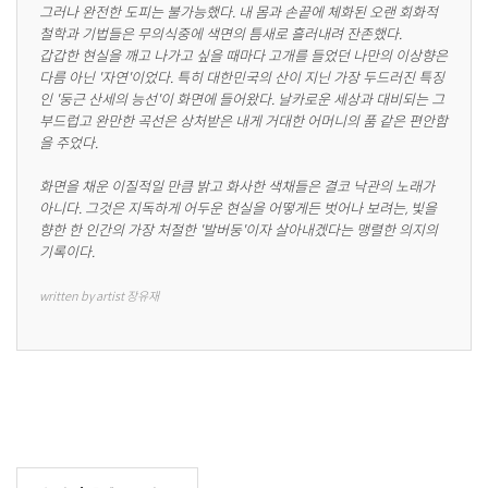
그러나 완전한 도피는 불가능했다. 내 몸과 손끝에 체화된 오랜 회화적 
철학과 기법들은 무의식중에 색면의 틈새로 흘러내려 잔존했다.

갑갑한 현실을 깨고 나가고 싶을 때마다 고개를 들었던 나만의 이상향은 
다름 아닌 '자연'이었다. 특히 대한민국의 산이 지닌 가장 두드러진 특징
인 '둥근 산세의 능선'이 화면에 들어왔다. 날카로운 세상과 대비되는 그 
부드럽고 완만한 곡선은 상처받은 내게 거대한 어머니의 품 같은 편안함
을 주었다.

화면을 채운 이질적일 만큼 밝고 화사한 색채들은 결코 낙관의 노래가 
아니다. 그것은 지독하게 어두운 현실을 어떻게든 벗어나 보려는, 빛을 
향한 한 인간의 가장 처절한 '발버둥'이자 살아내겠다는 맹렬한 의지의 
기록이다.
written by artist 장유재