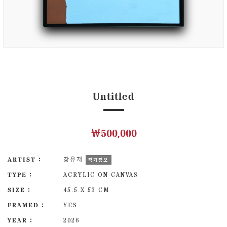
Untitled
￦500,000
ARTIST :
장유재
작가정보
TYPE :
ACRYLIC ON CANVAS
SIZE :
45.5 X 53 CM
FRAMED :
YES
YEAR :
2026