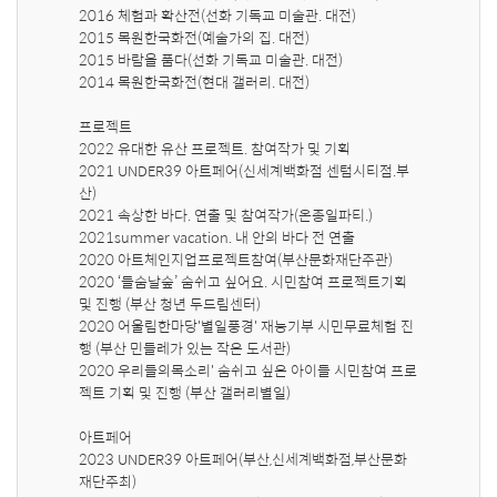
2016 체험과 확산전(선화 기독교 미술관. 대전)

2015 목원한국화전(예술가의 집. 대전)

2015 바람을 품다(선화 기독교 미술관. 대전)

2014 목원한국화전(현대 갤러리. 대전)

프로젝트

2022 유대한 유산 프로젝트. 참여작가 및 기획

2021 UNDER39 아트페어(신세계백화점 센텀시티점.부
산)

2021 속상한 바다. 연출 및 참여작가(온종일파티.)

2021summer vacation. 내 안의 바다 전 연출

2020 아트체인지업프로젝트참여(부산문화재단주관)

2020 ‘들숨날숲’ 숨쉬고 싶어요. 시민참여 프로젝트기획 
및 진행 (부산 청년 두드림센터)

2020 어울림한마당'별일풍경' 재능기부 시민무료체험 진
행 (부산 민들레가 있는 작은 도서관)

2020 우리들의목소리' 숨쉬고 싶은 아이들 시민참여 프로
젝트 기획 및 진행 (부산 갤러리별일)

아트페어

2023 UNDER39 아트페어(부산,신세계백화점,부산문화
재단주최) 
