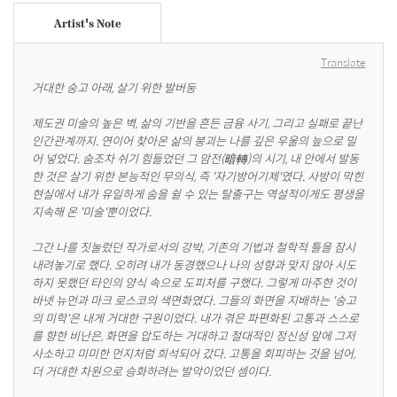
Artist's Note
Translate
거대한 숭고 아래, 살기 위한 발버둥

제도권 미술의 높은 벽, 삶의 기반을 흔든 금융 사기, 그리고 실패로 끝난 
인간관계까지. 연이어 찾아온 삶의 붕괴는 나를 깊은 우울의 늪으로 밀
어 넣었다. 숨조차 쉬기 힘들었던 그 암전(暗轉)의 시기, 내 안에서 발동
한 것은 살기 위한 본능적인 무의식, 즉 '자기방어기제'였다. 사방이 막힌 
현실에서 내가 유일하게 숨을 쉴 수 있는 탈출구는 역설적이게도 평생을 
지속해 온 '미술'뿐이었다.

그간 나를 짓눌렀던 작가로서의 강박, 기존의 기법과 철학적 틀을 잠시 
내려놓기로 했다. 오히려 내가 동경했으나 나의 성향과 맞지 않아 시도
하지 못했던 타인의 양식 속으로 도피처를 구했다. 그렇게 마주한 것이 
바넷 뉴먼과 마크 로스코의 색면화였다. 그들의 화면을 지배하는 '숭고
의 미학'은 내게 거대한 구원이었다. 내가 겪은 파편화된 고통과 스스로
를 향한 비난은, 화면을 압도하는 거대하고 절대적인 정신성 앞에 그저 
사소하고 미미한 먼지처럼 희석되어 갔다. 고통을 회피하는 것을 넘어, 
더 거대한 차원으로 승화하려는 발악이었던 셈이다.
