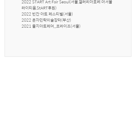
2022 START Art Fair Seoul(서울,갤러리아포레 더서울
라이티움,StART후원)

2022 빈칸 아트 페스티벌(서울)

2022 춘자민락미술장터(부산)

2021 을지아트페어_프라이즈(서울)