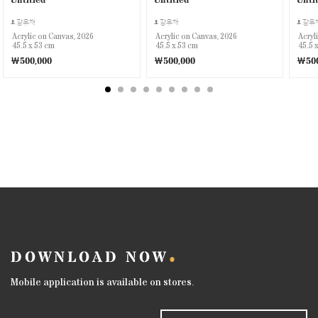
장유재
장유재
장유
Acrylic on Canvas, 2026
Acrylic on Canvas, 2026
Acryl
45.5 x 53 cm
45.5 x 53 cm
45.5 
￦500,000
￦500,000
￦500
DOWNLOAD NOW
Mobile application is available on stores.