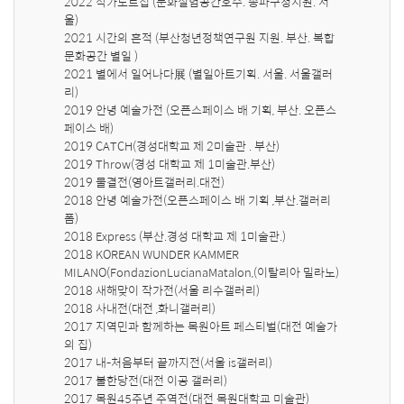
2022 작가노트집 (문화실험공간호수. 송파구청지원. 서
울)

2021 시간의 흔적 (부산청년정책연구원 지원. 부산. 복합
문화공간 별일 )

2021 별에서 일어나다展 (별일아트기획. 서울. 서울갤러
리)

2019 안녕 예술가전 (오픈스페이스 배 기획, 부산. 오픈스
페이스 배)

2019 CATCH(경성대학교 제 2미술관 . 부산)

2019 Throw(경성 대학교 제 1미술관.부산)

2019 물결전(영아트갤러리.대전)

2018 안녕 예술가전(오픈스페이스 배 기획 ,부산.갤러리 
폼)

2018 Express (부산.경성 대학교 제 1미술관.)

2018 KOREAN WUNDER KAMMER 
MILANO(FondazionLucianaMatalon,(이탈리아 밀라노)

2018 새해맞이 작가전(서울 리수갤러리)

2018 사내전(대전 ,화니갤러리)

2017 지역민과 함께하는 목원아트 페스티벌(대전 예술가
의 집)

2017 내-처음부터 끝까지전(서울 is갤러리)

2017 불한당전(대전 이공 갤러리)

2017 목원45주년 주역전(대전 목원대학교 미술관)
