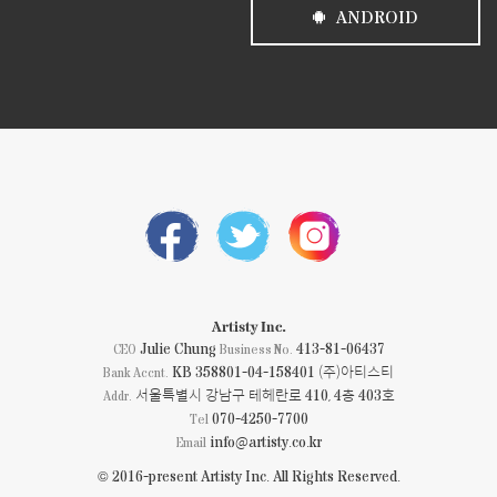
ANDROID
Artisty Inc.
Julie Chung
413-81-06437
CEO
Business No.
KB 358801-04-158401 (주)아티스티
Bank Accnt.
서울특별시 강남구 테헤란로 410, 4층 403호
Addr.
070-4250-7700
Tel
info@artisty.co.kr
Email
© 2016-present Artisty Inc. All Rights Reserved.