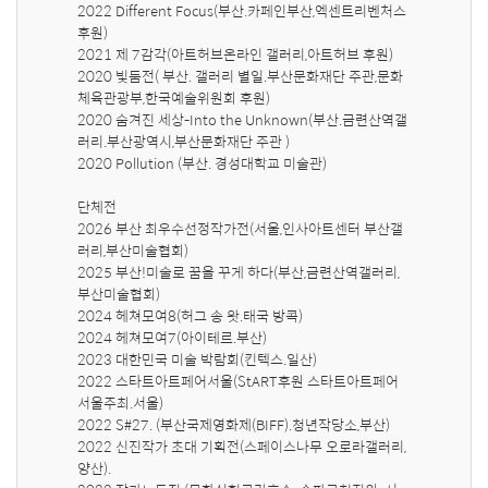
2022 Different Focus(부산.카페인부산,엑센트리벤처스 
후원)  

2021 제 7감각(아트허브온라인 갤러리,아트허브 후원)  

2020 빛둠전( 부산. 갤러리 별일.부산문화재단 주관,문화
체육관광부,한국예술위원회 후원)  

2020 숨겨진 세상-Into the Unknown(부산.금련산역갤
러리.부산광역시,부산문화재단 주관 )  

2020 Pollution (부산. 경성대학교 미술관)

단체전

2026 부산 최우수선정작가전(서울,인사아트센터 부산갤
러리,부산미술협회)

2025 부산!미술로 꿈을 꾸게 하다(부산,금련산역갤러리, 
부산미술협회) 

2024 헤쳐모여8(허그 송 왓.태국 방콕)

2024 헤쳐모여7(아이테르.부산)

2023 대한민국 미술 박람회(킨텍스.일산)

2022 스타트아트페어서울(StART후원 스타트아트페어
서울주최.서울)

2022 S#27. (부산국제영화제(BIFF).청년작당소,부산)

2022 신진작가 초대 기획전(스페이스나무 오로라갤러리,
양산).
