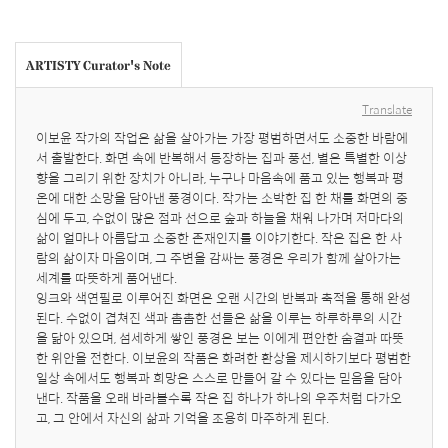
ARTISTY Curator's Note
Translate
이보윤 작가의 작업은 삶을 살아가는 가장 평범하면서도 소중한 바람에
서 출발한다. 화면 속에 반복해서 등장하는 집과 풍선, 별은 특별한 이상
향을 그리기 위한 장치가 아니라, 누구나 마음속에 품고 있는 행복과 평
온에 대한 소망을 담아낸 풍경이다. 작가는 소박한 집 한 채를 화면의 중
심에 두고, 수없이 많은 점과 선으로 숲과 하늘을 채워 나가며 저마다의 
삶이 얼마나 아름답고 소중한 존재인지를 이야기한다. 작은 집은 한 사
람의 삶이자 마음이며, 그 주변을 감싸는 풍경은 우리가 함께 살아가는 
세계를 따뜻하게 품어낸다.

잉크와 색연필로 이루어진 화면은 오랜 시간의 반복과 축적을 통해 완성
된다. 수없이 겹쳐진 색과 촘촘한 선들은 삶을 이루는 하루하루의 시간
을 닮아 있으며, 섬세하게 쌓인 풍경은 보는 이에게 편안한 숨결과 따뜻
한 위안을 전한다. 이보윤의 작품은 화려한 환상을 제시하기보다 평범한 
일상 속에서도 행복과 희망은 스스로 만들어 갈 수 있다는 믿음을 담아
낸다. 작품을 오래 바라볼수록 작은 집 하나가 하나의 우주처럼 다가오
고, 그 안에서 자신의 삶과 기억을 조용히 마주하게 된다.