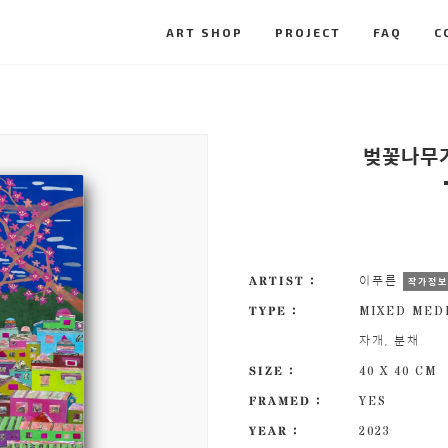
ART SHOP
PROJECT
FAQ
C
벚꽃나무가
ARTIST :
이푸른
작가정
TYPE :
MIXED MED
자개, 분채
SIZE :
40 X 40 CM
FRAMED :
YES
YEAR :
2023