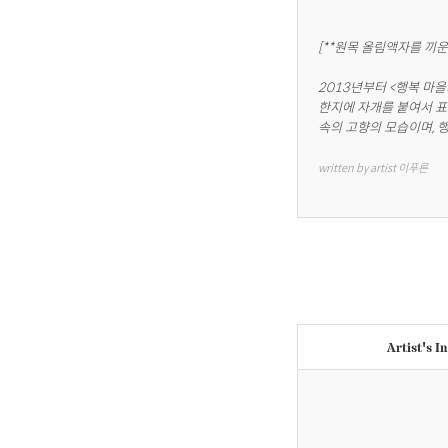
[**원목 올림액자를 끼운
2013년부터 <행복 마
한지에 자개를 붙여서 표
속의 고향의 모습이며, 
written by artist 이푸른
Artist's I