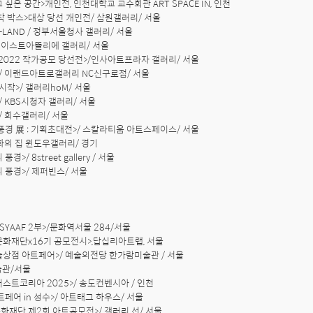
 싶은 공간>개인전, 인천대학교 교수회관 ART SPACE IN, 인천

애착 박스>대상 당선 개인전/ 삼원갤러리/ 서울

D-LAND / 정부서울청사 갤러리/ 서울

> 이스트아뜰리에 갤러리/ 서울

-2022 작가공모 당선전>/인사아트프라자 갤러리/ 서울

>/ 이랜드아트로갤러리 NC신구로점/ 서울

 시작>/ 갤러리hoM/ 서울

/ KBS시청자 갤러리/ 서울

/ 희수갤러리/ 서울

 풍경 展 : 기획초대전>/ 스칼라티움 아트스페이스/ 서울

화의 집 윈도우갤러리/ 경기

>/ 8street gallery / 서울   

 풍경>/ 제퍼빈스/ 서울

 ASYAAF 2부>/문화역서울 284/서울

문화재단x16기 공모전시>,답십리아트랩, 서울

술상점 아트페어>/ 예술의전당 한가람미술관 / 서울

관/서울

러스트코리아 2025>/ 송도컨벤시아 / 인천

트페어 in 성수>/ 아트태그 하우스/ 서울

화재단 제2회 아트공모전>/ 갤러리 선/ 서울 
