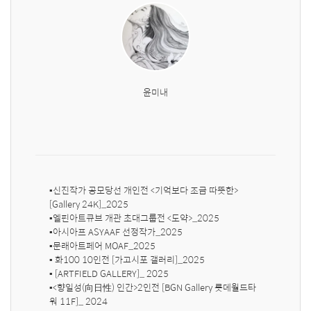
윤미내
▪️신진작가 공모당선 개인전 <기억보다 조금 따뜻한>
[Gallery 24K]_2025

▪️엘핀아트큐브 개관 초대그룹전 <도약>_2025

▪️아시아프 ASYAAF 선정작가_2025

▪️문래아트페어 MOAF_2025

▪️
 화100 10인전 [가고시포 갤러리]_2025

▪️
 [ARTFIELD GALLERY]_ 2025

▪️<향일성(向日性) 인간>2인전 [BGN Gallery 롯데월드타
워 11F]_ 2024
