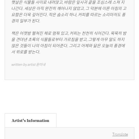
햇살은 식물들 사이로 내려앉고, 바람은 잎사귀 끝을 조심스레 스쳐 지
나간다. 세상은 아직 완전히 깨어나지 않았고, 그 덕분에 이른 아침의 고
요함은 더욱 깊어진다. 작은 숨소리 하나, 커피를 따르는 소리마저도 풍
경의 일부가 된다. 

책은 어젯밤 펼쳐진 채로 멈춰 있고, 커피는 천천히 식어간다. 묵묵히 밤
을 견뎌낸 초록의 식물들로부터 가르침을 받고, 그렇게 아무 말도 하지 
않은 것들이 나의 아침이 되어준다. 그리고 어제와 닮은 오늘의 풍경에
서 위로를 받는다.
written by artist 윤미내
Artist's Information
Translate