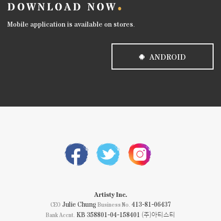
DOWNLOAD NOW
Mobile application is available on stores.
ANDROID
Artisty Inc.
Julie Chung
413-81-06437
CEO
Business No.
KB 358801-04-158401 (주)아티스티
Bank Accnt.