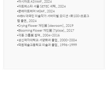
▪️아시아프 ASYAAF_ 2024

▪️아트페스타 서울 SETEC 세텍_ 2024

▪️문래아트페어 MOAF_ 2024

▪️MBN 대국민 미술작가 서바이벌 오디션 <화100>프로그
램 출연_ 2024

▪️Crying Flower 개인展 [alexroom]_ 2019

▪️Blooming Flower 개인展 [7place]_ 2017

▪️각종 그룹展 참여_ 2004~2016

▪️성신여자대학교 서양화과 졸업_ 2000~2004

▪️덕원예술고등학교 미술과 졸업_ 1996~1999