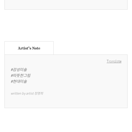
Artist's Note
Translate
#감성미술

#따뜻한그림

#현대미술
written by artist 정명희