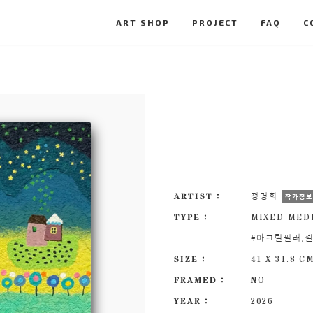
ART SHOP
PROJECT
FAQ
C
ARTIST :
정명희
작가정
TYPE :
MIXED MEDI
#아크릴필러,
SIZE :
41 X 31.8 C
FRAMED :
NO
YEAR :
2026