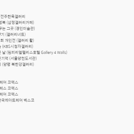
 전주한옥갤러리

 행복 (삼정갤러리카페)

머무는 그곳 (경인미술관)

 향기 (갤러리너트)

명희 개인전 (갤러리 활)

숲 (KBS시청자갤러리)

 날 (임피리얼팰리스호텔 Gallery 4 Walls)

다운기억 (서울양천도서관)

기 (양평 북한강갤러리)

페어 코엑스

페스 코엑스

페어 코엑스

부산국제아트페어 벡스코
