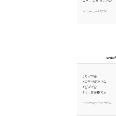
있는 기회를 제공한다.
written by ARTISTY
Artist
#감성미술

#따뜻한풍경그림

#현대미술

#아크릴혼햡재료
written by artist 정명희