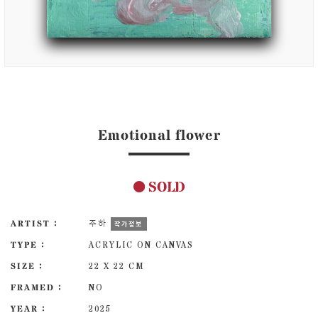
Emotional flower
SOLD
ARTIST :
주하
작가정보
TYPE :
ACRYLIC ON CANVAS
SIZE :
22 X 22 CM
FRAMED :
NO
YEAR :
2025