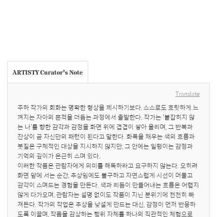
ARTISTY Curator's Note
Translate
주하 작가의 회화는 명확한 형상을 제시하기보다, 스스로도 흐릿하게 느
껴지는 자아의 흔적을 더듬는 과정에서 출발한다. 작가는 ‘붙잡히지 않
는 나’를 향한 감각과 감정을 화면 위에 겹겹이 쌓아 올리며, 그 반복과 
잔상이 곧 자신만의 패턴이 된다고 말한다. 화폭을 채우는 색의 흐름과 
붓질은 구체적인 대상을 지시하지 않지만, 그 안에는 일렁이는 감정과 
기억의 깊이가 은근히 스며 있다.

이러한 작품은 관람자에게 의미를 해독하라고 요구하지 않는다. 오히려 
화면 앞에 서는 순간, 추상임에도 불구하고 자연스럽게 시선이 머물고 
감각이 스며드는 경험을 만든다. 색과 리듬이 만들어내는 흐름은 어렵지 
않게 다가오며, 관람자는 설명 없이도 작품이 지닌 분위기에 천천히 빠
져든다. 작가의 작업은 추상을 낯설게 만드는 대신, 감정이 먼저 반응하
도록 이끌며, 작품을 감상하는 행위 자체를 하나의 직관적인 체험으로 