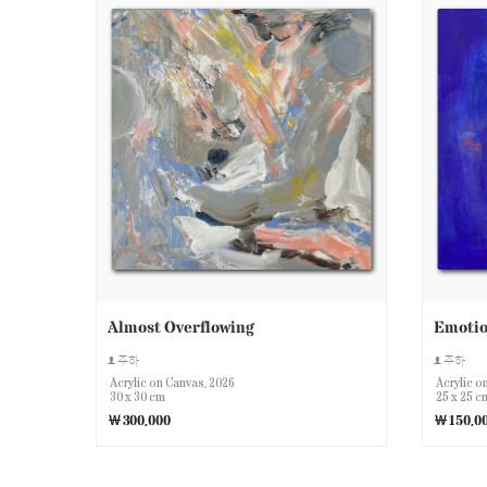
Almost Overflowing
Emotio
주하
주하
Acrylic on Canvas, 2026
Acrylic o
30 x 30 cm
25 x 25 c
￦300,000
￦150,0