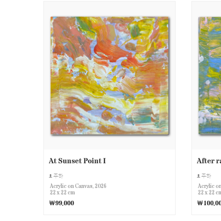
At Sunset Point I
After r
주하
주하
Acrylic on Canvas, 2026
Acrylic o
22 x 22 cm
22 x 22 c
￦99,000
￦100,0