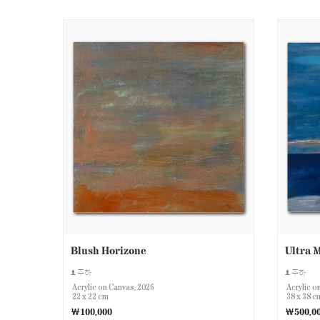
Blush Horizone
Ultra 
주하
주하
Acrylic on Canvas, 2026
Acrylic o
22 x 22 cm
38 x 38 c
￦100,000
￦500,0