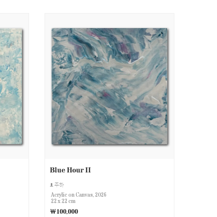
Blue Hour II
주하
Acrylic on Canvas, 2026
22 x 22 cm
￦100,000