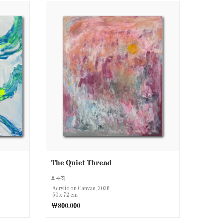
The Quiet Thread
주하
Acrylic on Canvas, 2026
60 x 72 cm
￦800,000