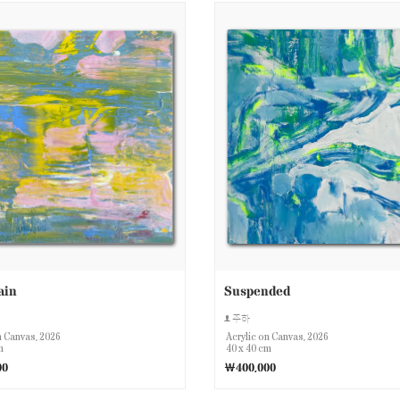
ain
Suspended
주하
n Canvas, 2026
Acrylic on Canvas, 2026
m
40 x 40 cm
00
￦400,000