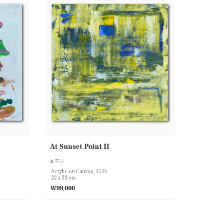
At Sunset Point II
주하
Acrylic on Canvas, 2026
22 x 22 cm
￦99,000