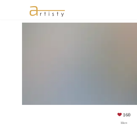
160
likes