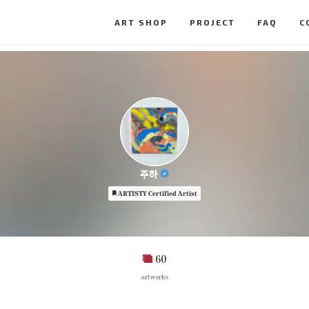
ART SHOP
PROJECT
FAQ
C
주하
ARTISTY Certified Artist
60
artworks