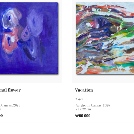
nal flower
Vacation
주하
n Canvas, 2026
Acrylic on Canvas, 2026
m
22 x 22 cm
00
￦99,000