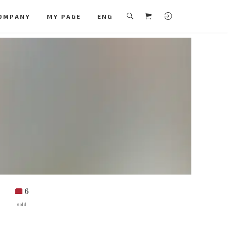
OMPANY
MY PAGE
ENG
6
sold