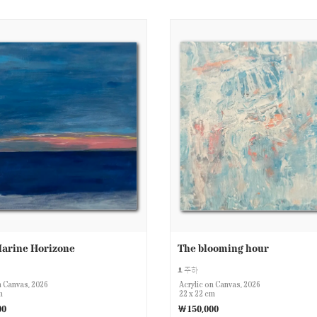
Marine Horizone
The blooming hour
주하
n Canvas, 2026
Acrylic on Canvas, 2026
m
22 x 22 cm
00
￦150,000