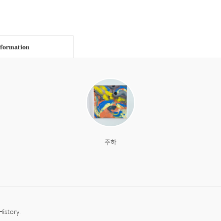
nformation
주하
History.