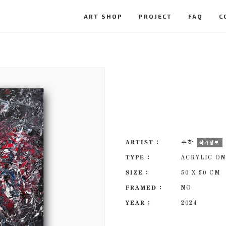
ART SHOP
PROJECT
FAQ
C
ARTIST :
주하
작가정보
TYPE :
ACRYLIC ON
SIZE :
50 X 50 CM
FRAMED :
NO
YEAR :
2024