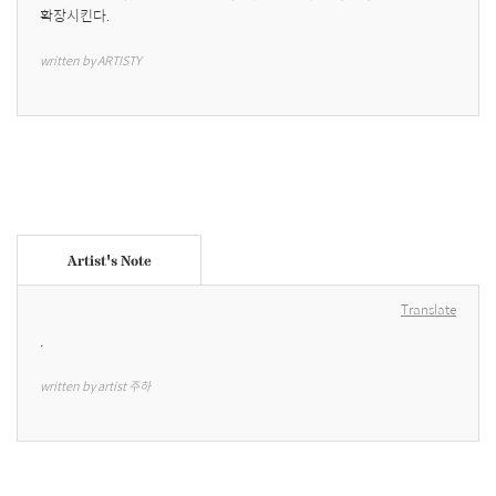
확장시킨다.
written by ARTISTY
Artist's Note
Translate
.
written by artist 주하