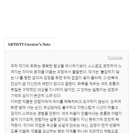
ARTISTY Curator's Note
Translate
주하 작가의 회화는 명확한 형상을 제시하기보다, 스스로도 흐릿하게 느
껴지는 자아의 흔적을 더듬는 과정에서 출발한다. 작가는 ‘붙잡히지 않
는 나’를 향한 감각과 감정을 화면 위에 겹겹이 쌓아 올리며, 그 반복과 
잔상이 곧 자신만의 패턴이 된다고 말한다. 화폭을 채우는 색의 흐름과 
붓질은 구체적인 대상을 지시하지 않지만, 그 안에는 일렁이는 감정과 
기억의 깊이가 은근히 스며 있다.

이러한 작품은 관람자에게 의미를 해독하라고 요구하지 않는다. 오히려 
화면 앞에 서는 순간, 추상임에도 불구하고 자연스럽게 시선이 머물고 
감각이 스며드는 경험을 만든다. 색과 리듬이 만들어내는 흐름은 어렵지 
않게 다가오며, 관람자는 설명 없이도 작품이 지닌 분위기에 천천히 빠
져든다. 작가의 작업은 추상을 낯설게 만드는 대신, 감정이 먼저 반응하
도록 이끌며, 작품을 감상하는 행위 자체를 하나의 직관적인 체험으로 