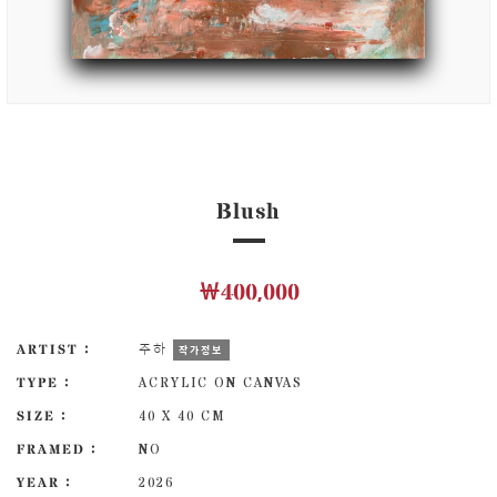
Blush
￦400,000
ARTIST :
주하
작가정보
TYPE :
ACRYLIC ON CANVAS
SIZE :
40 X 40 CM
FRAMED :
NO
YEAR :
2026