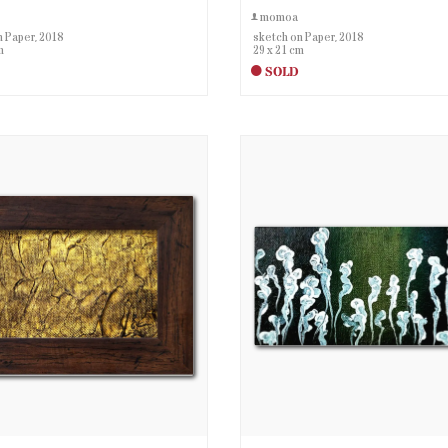
momoa
n Paper, 2018
sketch on Paper, 2018
m
29 x 21 cm
SOLD