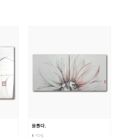
물들다.
서다민