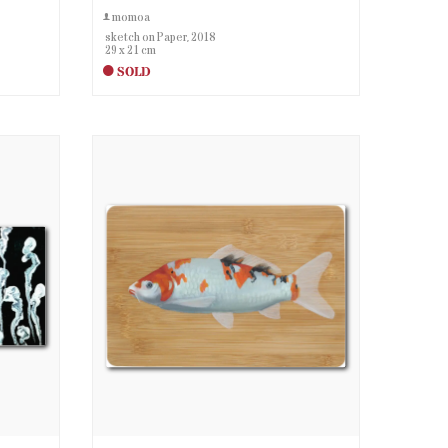
momoa
sketch on Paper, 2018
29 x 21 cm
SOLD