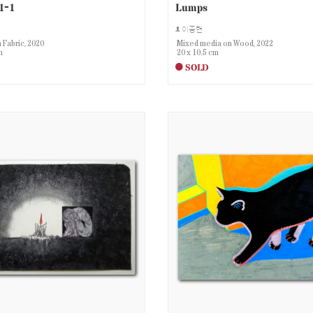
1-1
Lumps
이종현
n Fabric, 2020
Mixed media on Wood, 2022
m
20 x 10.5 cm
SOLD