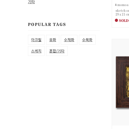
기타
momoa
sketch o
29 x 21 c
SOLD
POPULAR TAGS
아크릴
유화
수채화
수묵화
스케치
혼합/기타