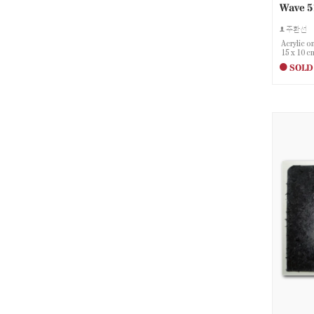
Wave 5
주환선
Acrylic o
15 x 10 c
SOLD