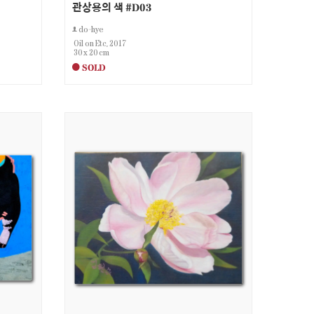
관상용의 색 #D03
do-hye
Oil on Etc, 2017
30 x 20 cm
SOLD