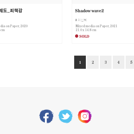
 궤도_죄책감
Shadow wave2
이신혜
dia on Paper, 2020
Mixed media on Paper, 2021
5 cm
21.0 x 14.8 cm
SOLD
1
2
3
4
5