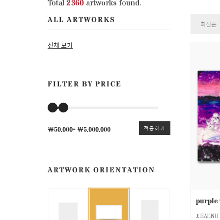
Total
2360
artworks found.
ALL ARTWORKS
최신순
전체 보기
FILTER BY PRICE
￦50,000
-
￦5,000,000
적용하기
ARTWORK ORIENTATION
purple
HAENU