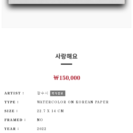
사랑해요
￦150,000
ARTIST :
장수시
작가정보
TYPE :
WATERCOLOR ON KOREAN PAPER
SIZE :
22.7 X 14 CM
FRAMED :
NO
YEAR :
2022