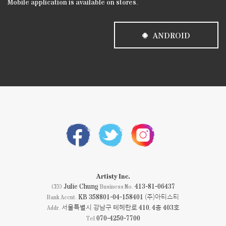
Mobile application is available on stores.
ANDROID
Artisty Inc.
Julie Chung
413-81-06437
CEO
Business No.
KB 358801-04-158401 (주)아티스티
Bank Accnt.
서울특별시 강남구 테헤란로 410, 4층 403호
Addr.
070-4250-7700
Tel