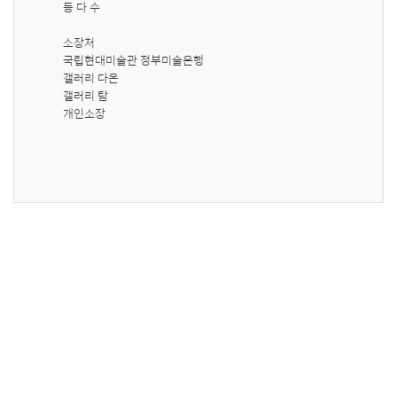
등 다 수

소장처

국립현대미술관 정부미술은행

갤러리 다온

갤러리 탐

개인소장