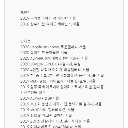
개인전

2019 우리들 이야기, 갤러리 탐, 서울

2018 장수시 전, 여의도 제퍼빈스, 서울

단체전

2020 People unknown, 로운갤러리, 서울

2020 끌림전, 한국미술관, 서울

2020 ASYAFF, 홍익대학교 현대미술관, 서울

2020 LOVE&RESPECT, AK갤러리, 수원

2020 4인전, 네작가 이야기, 비움갤러리, 서울

2019 한·중 수교 27주년 서화교류전, 용산아트홀, 서울

2019 MIAF 명동국제아트페스티벌, L7호텔 , 서울

2019 광주 국제 아트페어 영아티스트 페스티벌, 김대중 
컨벤션센터, 광주

2019 ASYAAF, DDP,서울

2019 후소회 청년 초대작가 전, 동덕아트 갤러리, 서울

2019 MIDGARD, 갤러리 다온, 서울

2019 100展, 에코락 갤러리, 서울

2019 2인전, 관찰자의 시선, 갤러리 다온, 서울

2019 마이파레트 전, N646갤러리, 서울
