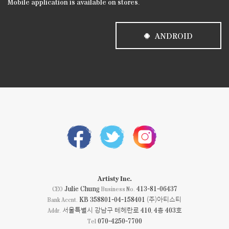
Mobile application is available on stores.
ANDROID
Artisty Inc.
Julie Chung
413-81-06437
CEO
Business No.
KB 358801-04-158401 (주)아티스티
Bank Accnt.
서울특별시 강남구 테헤란로 410, 4층 403호
Addr.
070-4250-7700
Tel