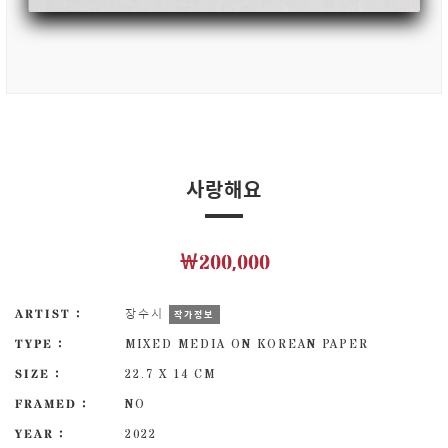
사랑해요
￦200,000
ARTIST :
장수시
작가정보
TYPE :
MIXED MEDIA ON KOREAN PAPER
SIZE :
22.7 X 14 CM
FRAMED :
NO
YEAR :
2022