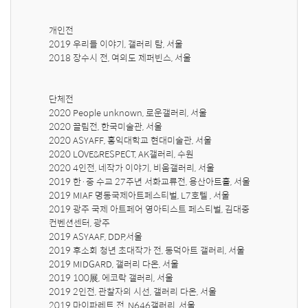
개인전

2019 우리들 이야기, 갤러리 탐, 서울

2018 장수시 전, 여의도 제퍼빈스, 서울

단체전

2020 People unknown, 로운갤러리, 서울

2020 끌림전, 한국미술관, 서울

2020 ASYAFF, 홍익대학교 현대미술관, 서울

2020 LOVE&RESPECT, AK갤러리, 수원

2020 4인전, 네작가 이야기, 비움갤러리, 서울

2019 한·중 수교 27주년 서화교류전, 용산아트홀, 서울

2019 MIAF 명동국제아트페스티벌, L7호텔 , 서울

2019 광주 국제 아트페어 영아티스트 페스티벌, 김대중 
컨벤션센터, 광주

2019 ASYAAF, DDP,서울

2019 후소회 청년 초대작가 전, 동덕아트 갤러리, 서울

2019 MIDGARD, 갤러리 다온, 서울

2019 100展, 에코락 갤러리, 서울

2019 2인전, 관찰자의 시선, 갤러리 다온, 서울

2019 마이파레트 전, N646갤러리, 서울
