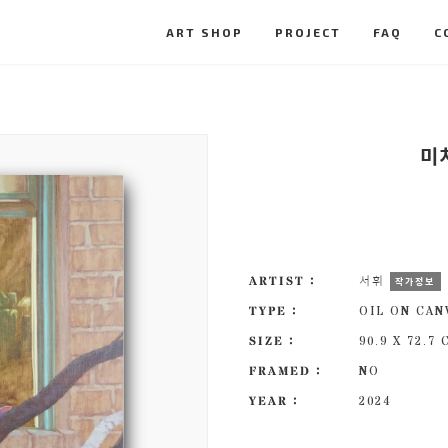
ART SHOP
PROJECT
FAQ
C
미
ARTIST :
서휘
작가정보
TYPE :
OIL ON CAN
SIZE :
90.9 X 72.7
FRAMED :
NO
YEAR :
2024