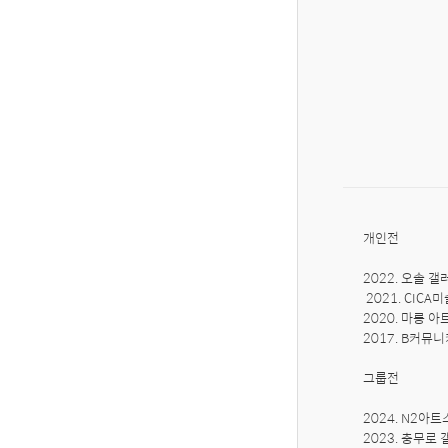
개인전

2022. 오솔 갤
 2021. CICA미술관- 관계, 인물과 감정만이 남아 

2020. 마롱 
2017. B커뮤
그룹전

2024. N2아
2023. 충무로 갤