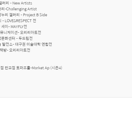
러리 - New Artists

-Challenging Artist

리 갤러리 - Project B Side

 - LOVE&RESPECT 전

세이- MAYFLY전

B커뮤니케이션- 오리리아트전

학생문화센터 - 두드림전

예술 발전소- 대구권 미술대학 연합전

.B책방- 오리리아트전

점 판교점 토파즈홀-Market Ap (시즌4)