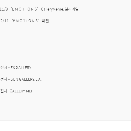
11/8 - ‘E M O T I O N S’ - GalleryMeme, 갤러리밈

전시 - ES GALLERY

시 - SUN GALLERY, L.A. 

룹전시 -GALLERY MEI