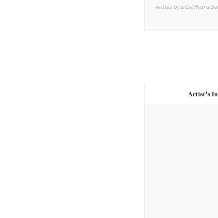
written by artist Hyung S
Artist's I