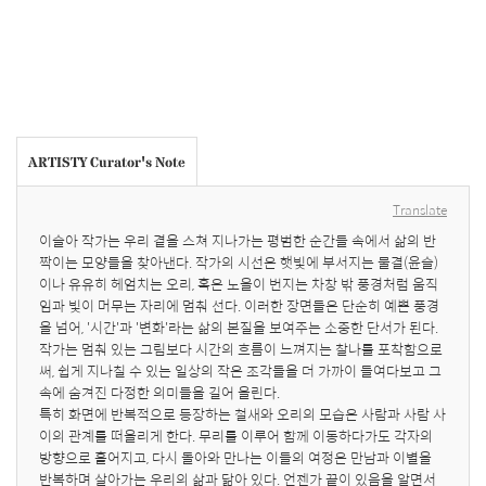
ARTISTY Curator's Note
Translate
이슬아 작가는 우리 곁을 스쳐 지나가는 평범한 순간들 속에서 삶의 반
짝이는 모양들을 찾아낸다. 작가의 시선은 햇빛에 부서지는 물결(윤슬)
이나 유유히 헤엄치는 오리, 혹은 노을이 번지는 차창 밖 풍경처럼 움직
임과 빛이 머무는 자리에 멈춰 선다. 이러한 장면들은 단순히 예쁜 풍경
을 넘어, '시간'과 '변화'라는 삶의 본질을 보여주는 소중한 단서가 된다. 
작가는 멈춰 있는 그림보다 시간의 흐름이 느껴지는 찰나를 포착함으로
써, 쉽게 지나칠 수 있는 일상의 작은 조각들을 더 가까이 들여다보고 그 
속에 숨겨진 다정한 의미들을 길어 올린다.

특히 화면에 반복적으로 등장하는 철새와 오리의 모습은 사람과 사람 사
이의 관계를 떠올리게 한다. 무리를 이루어 함께 이동하다가도 각자의 
방향으로 흩어지고, 다시 돌아와 만나는 이들의 여정은 만남과 이별을 
반복하며 살아가는 우리의 삶과 닮아 있다. 언젠가 끝이 있음을 알면서