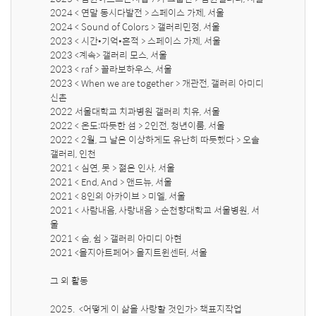
2024 < 연말 동시다발전 > 스페이스 가제, 서울

2024 < Sound of Colors > 갤러리민정, 서울

2023 < 시간•기억•흔적 > 스페이스 가제, 서울

2023 <계속> 갤러리 모스, 서울

2023 < raf > 꼴라보하우스, 서울

2023 < When we are together > 개관전, 갤러리 아미디 
신촌

2022 서울대학교 치과병원 갤러리 치유, 서울 

2022 < 온도:따듯한 섬 > 2인전, 청년이룸, 서울

2022 < 2월, 그 날은 이상하게도 유난히 따듯했다 > 오솔
갤러리, 인천

2021 < 심연, 못 > 젊은 인사, 서울

2021 < End, And > 앤드뉴, 서울

2021 < 8인의 아카이브 > 미엘, 서울

2021 < 사람내음, 사랑내음 > 순천향대학교 서울병원, 서
울

2021 < 숨, 쉼 > 갤러리 아미디 아현 

2021 <을지아트페어> 을지트윈센터, 서울

그 외 활동

2025.  <어떻게 이 삶을 사랑할 것인가> 책표지작업
