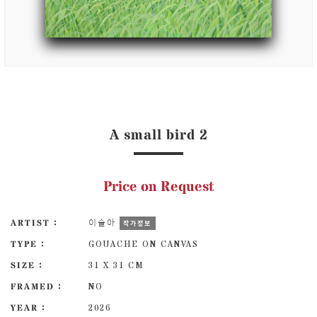
A small bird 2
Price on Request
ARTIST :
이슬아
작가정보
TYPE :
GOUACHE ON CANVAS
SIZE :
31 X 31 CM
FRAMED :
NO
YEAR :
2026