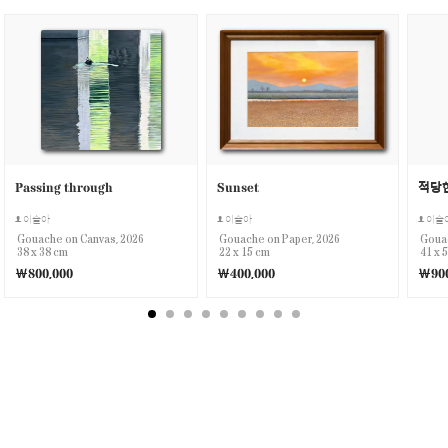
Passing through
Sunset
적당
이슬아
이슬아
이슬
Gouache on Canvas, 2026
Gouache on Paper, 2026
Gouac
38 x 38 cm
22 x 15 cm
41 x 
￦800,000
￦400,000
￦900