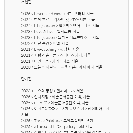
개인전

2026 < Layers and wind > NTL 갤러리, 서울

2024 < 함께 흐르는 각자의 빛 > TYA서촌, 서울

2024 < Life goes on > 일원라온영어도서관, 서울

2023 < Love & Live > 알렉스룸, 서울

2023 < Life goes on> 뮬리노 에스프레소바, 서울

2022 < 어떤 순간 > 미엘, 서울

2021 < Eye-catching > 청담흰, 서울

2021 < 사랑의 순간들 > 스페이스 가제, 서울

2021 < 마인드맵 > 카키스터프, 서울

2020 < 오늘은 내일의 그리움 > 갤러리 아미디, 서울

단체전

2026 < 고요의 풍경 > 갤러리 TYA, 서울

2026 < 임시저장 > 예술문화공간 여백, 서울

2025 < FILM ℃ > 예술문화공간 여백, 서울

2025 < 이랜드문화재단 16기 공모 전시 > 답십리아트랩, 
서울

2025 < Three Palettes > 고위드갤러리, 경기

2025 < all around H2O > gallery hoM, 서울

2025 < 삼원아트스폰서십 7기 그룹전 > 삼원갤러리, 서울
