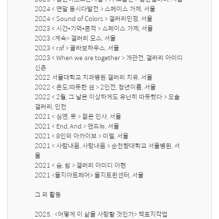
2024 < 연말 동시다발전 > 스페이스 가제, 서울

2024 < Sound of Colors > 갤러리민정, 서울

2023 < 시간•기억•흔적 > 스페이스 가제, 서울

2023 <계속> 갤러리 모스, 서울

2023 < raf > 꼴라보하우스, 서울

2023 < When we are together > 개관전, 갤러리 아미디 
신촌

2022 서울대학교 치과병원 갤러리 치유, 서울 

2022 < 온도:따듯한 섬 > 2인전, 청년이룸, 서울

2022 < 2월, 그 날은 이상하게도 유난히 따듯했다 > 오솔
갤러리, 인천

2021 < 심연, 못 > 젊은 인사, 서울

2021 < End, And > 앤드뉴, 서울

2021 < 8인의 아카이브 > 미엘, 서울

2021 < 사람내음, 사랑내음 > 순천향대학교 서울병원, 서
울

2021 < 숨, 쉼 > 갤러리 아미디 아현 

2021 <을지아트페어> 을지트윈센터, 서울

그 외 활동

2025.  <어떻게 이 삶을 사랑할 것인가> 책표지작업
