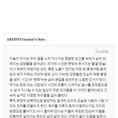
ARTISTY Curator's Note
Translate
이슬아 작가는 우리 곁을 스쳐 지나가는 평범한 순간들 속에서 삶의 반
짝이는 모양들을 찾아낸다. 작가의 시선은 햇빛에 부서지는 물결(윤슬)
이나 유유히 헤엄치는 오리, 혹은 노을이 번지는 차창 밖 풍경처럼 움직
임과 빛이 머무는 자리에 멈춰 선다. 이러한 장면들은 단순히 예쁜 풍경
을 넘어, '시간'과 '변화'라는 삶의 본질을 보여주는 소중한 단서가 된다. 
작가는 멈춰 있는 그림보다 시간의 흐름이 느껴지는 찰나를 포착함으로
써, 쉽게 지나칠 수 있는 일상의 작은 조각들을 더 가까이 들여다보고 그 
속에 숨겨진 다정한 의미들을 길어 올린다.

특히 화면에 반복적으로 등장하는 철새와 오리의 모습은 사람과 사람 사
이의 관계를 떠올리게 한다. 무리를 이루어 함께 이동하다가도 각자의 
방향으로 흩어지고, 다시 돌아와 만나는 이들의 여정은 만남과 이별을 
반복하며 살아가는 우리의 삶과 닮아 있다. 언젠가 끝이 있음을 알면서