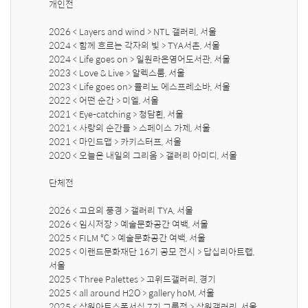
개인전

2026 < Layers and wind > NTL 갤러리, 서울

2024 < 함께 흐르는 각자의 빛 > TYA서촌, 서울

2024 < Life goes on > 일원라온영어도서관, 서울

2023 < Love & Live > 알렉스룸, 서울

2023 < Life goes on> 뮬리노 에스프레소바, 서울

2022 < 어떤 순간 > 미엘, 서울

2021 < Eye-catching > 청담흰, 서울

2021 < 사랑의 순간들 > 스페이스 가제, 서울

2021 < 마인드맵 > 카키스터프, 서울

2020 < 오늘은 내일의 그리움 > 갤러리 아미디, 서울

단체전

2026 < 고요의 풍경 > 갤러리 TYA, 서울

2026 < 임시저장 > 예술문화공간 여백, 서울

2025 < FILM ℃ > 예술문화공간 여백, 서울

2025 < 이랜드문화재단 16기 공모 전시 > 답십리아트랩, 
서울

2025 < Three Palettes > 고위드갤러리, 경기

2025 < all around H2O > gallery hoM, 서울

2025 < 삼원아트스폰서십 7기 그룹전 > 삼원갤러리, 서울
