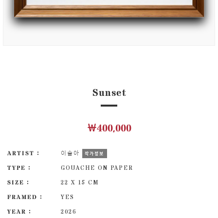
Sunset
￦400,000
ARTIST :
이슬아
작가정보
TYPE :
GOUACHE ON PAPER
SIZE :
22 X 15 CM
FRAMED :
YES
YEAR :
2026