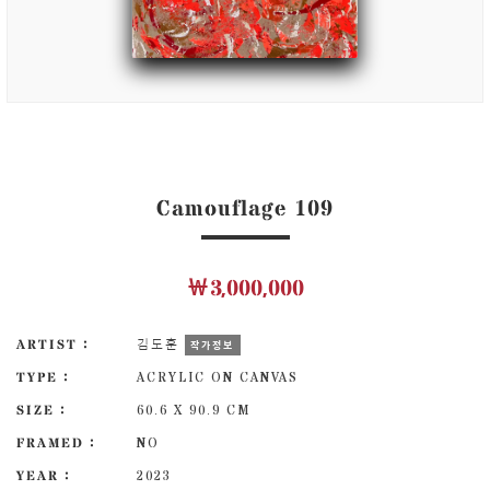
Camouflage 109
￦3,000,000
ARTIST :
김도훈
작가정보
TYPE :
ACRYLIC ON CANVAS
SIZE :
60.6 X 90.9 CM
FRAMED :
NO
YEAR :
2023