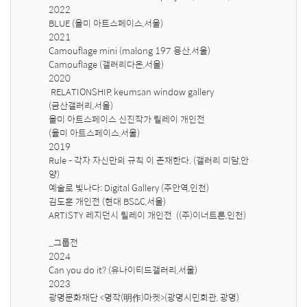
2022

BLUE (올미 아트스페이스,서울)

2021

Camouflage mini (malong 197 용산,서울)

Camouflage (갤러리다온,서울)

2020

 RELATIONSHIP, keumsan window gallery 

(금산갤러리,서울)

올미 아트스페이스 신진작가 릴레이 개인전

(올미 아트스페이스,서울)

2019 

Rule - 각자 자신만의 규칙 이 존재한다. (갤러리 미담,안
양)

예술로 빛나다: Digital Gallery (주안역,인천)

김도훈 개인전 (현대 BS&C,서울)

ARTISTY 레지던시 릴레이 개인전  ((주)이너트론,인천)

_그룹전

2024

Can you do it? (유나이티드갤러리,서울)

2023

광명문화재단 <명작(明作)마켓>(광명시민회관, 광명)
