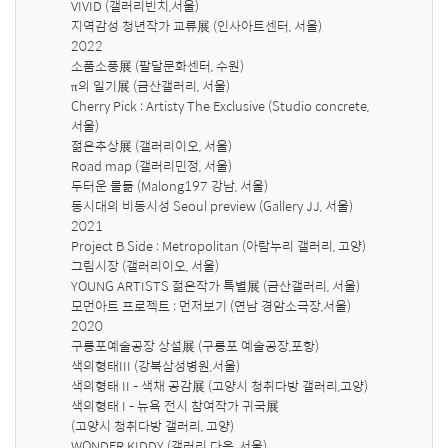
VIVID (갤러리빈치,서울)

지역감성 청년작가 교류展 (인사아트센터, 서울)

2022

소품소풍展 (팔달문화센터, 수원)

π의 일기展 (금산갤러리, 서울)

Cherry Pick : Artisty The Exclusive (Studio concrete, 
서울)

젊은추상展 (갤러리이오, 서울)

Road map (갤러리민정, 서울)

두터운 물듦 (Malong197 강남, 서울)

동시대의 비동시성 Seoul preview (Gallery JJ, 서울)

2021

Project B Side : Metropolitan (아람누리 갤러리, 고양)

그림시장 (갤러리이오, 서울)

YOUNG ARTISTS 젊은작가 특별展 (금산갤러리, 서울)

모먼아트 프로젝트 : 먼저보기 (연남 경암소극장,서울)

2020

구룡포예술공장 상설展 (구룡포 예술공장,포항)

색의형태III (강북삼성병원,서울)

색의형태 II - 색채 공감展 (고양시 청취다방 갤러리,고양)

색의형태 I - 뉴욕 전시 참여작가 귀국展 

(고양시 청취다방 갤러리, 고양)

WONDER KIDDY (갤러리 다온, 서울)
