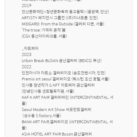
2019 

안산문화재단,<청년문화축제 동고동락> (중앙역, 안산)

ARTISTY 레지던시 그룹전 ((주)이너트론, 인천) 

‘The trace: 기억의 흔적‘展 

(CGV 용산아이파크몰, 서울)

_아트페어

2023

Urban Break BUSAN 금산갤러리 (BEXCO, 부산)

2022

인천아시아 아트쇼 갤러리이오 (송도컨벤시아, 인천)

Premia art seoul 갤러리이오 (웨스틴 조선 호텔,서울)

인사동 청년작가 & NFT 아트페어 금산갤러리 

(안녕인사동 센트럴뮤지엄, 서울)

KAF K ART FAIR 갤러리바인 (INTERCONTINENTAL, 서
울)

Seoul Modern Art Show 써포먼트갤러리

 (성수동 S factory,서울)

BANK ART FAIR,갤러리이오 (INTERCONTINENTAL, 서
울)

ASIA HOTEL ART FAIR Busan,금산갤러리
