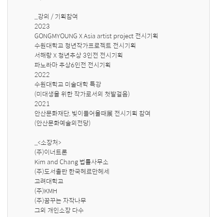
_강의 / 기획참여

2023

GONGMYOUNG X Asia artist project 전시기획

수원대학교 청년작가프로젝트 
전시기획

서해랑 X 청년추상 3인전 전시기획

파노라마 추상6인전 전시기획

2022

수원대학교 미술대학 특강

(미대생을 위한 작가로서의 첫발걸음)

2021

안산문화재단, 빛이들어올때展 전시기획 참여

(안산문화예술의전당)

_<소장처>

(주)이너트론

Kim and Chang 법률사무소

(주)도서출판 한국헤르만헤세

고려대학교

(주)KMH

(주)꿈꾸는 자작나무

그외 개인소장 다수