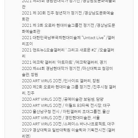
2021 제45회 경남현대작가 정기전 /경상남도문화예술회
관

2021 제 30회 진주 청년작가 정기전 /경상남도문화예술
회관

2021 제 3회 오로라 현대미술그룹전 정기전 /경상남도문
화예술회관

2021 대한민국남부국제현대미술제 “Untact Live” /갤러
리조이

2021 앤드뉴&오솔갤러리 ' 그리고 새로운 #2' /오솔갤러
리

2021 에코락 갤러리 '아트마트' /에코락갤러리, 경기

2020 제44회 경남현대작가 정기전 /마산대학교 청강미
술관, 창원

2020 ART VIRUS 20전 /인사이드 갤러리, 창원

2020 제2회 오로라 현대미술 그룹 정기전 /진주시청 갤러
리, 진주

2020 ART VIRUS 20전 /공예미술관 보임쉔, 담양

2020 ART VIRUS 20전 / 이월드 83타워 전시장, 대구

2020 울산남구청 전시 / 아틴갤러리 초대그룹전, 울산

2020 ART VIRUS 20전 / 경민현대미술관, 서울

2020 ART VIRUS 20전 /스페이스 바나나프로젝트, 대구

2019 경상대학교 일반대학원 미술학과 기획전시전 (갤러
리연)
