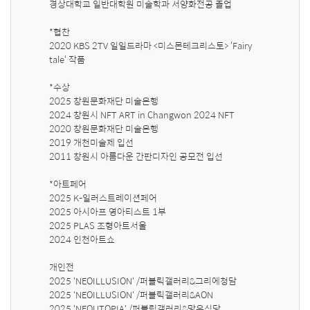
경상대학교 일반대학원 미술학과 서양화전공 졸업

*협찬

2020 KBS 2TV 일일드라마 <미스몬테크리스토> ‘Fairy 
tale‘ 작품

*수상

2025 창원문화재단 미술은행

2024 창원시 NFT ART in Changwon 2024 NFT

2020 창원문화재단 미술은행

2019 개천미술제 입선

2011 창원시 아름다운 간판디자인 공모전 입선

*아트페어

2025 K-일러스트레이션페어

2025 아시아프 영아티스트 1부 

2025 PLAS 조형아트서울

2024 인천아트쇼 

개인전

2025 'NEOILLUSION' /퍼블릭갤러리&그리에청담

2025 'NEOILLUSION' /퍼블릭갤러리&AON

2025 'NEOUTOPIA' /퍼블릭갤러리&망우식당
