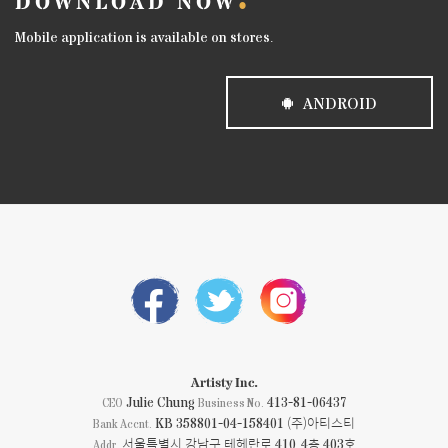
DOWNLOAD NOW
Mobile application is available on stores.
ANDROID
Artisty Inc.
Julie Chung
413-81-06437
CEO
Business No.
KB 358801-04-158401 (주)아티스티
Bank Accnt.
서울특별시 강남구 테헤란로 410, 4층 403호
Addr.