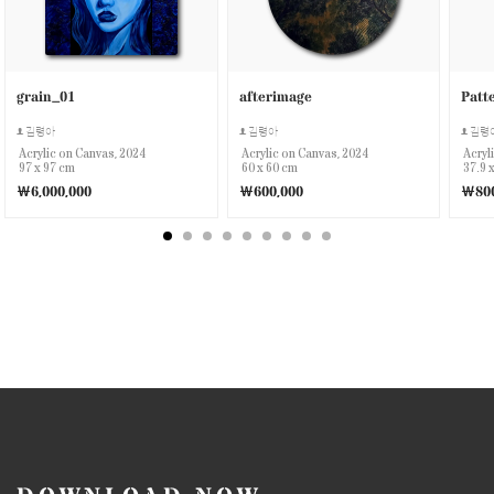
grain_01
afterimage
Patt
김령아
김령아
김령
Acrylic on Canvas, 2024
Acrylic on Canvas, 2024
Acryl
97 x 97 cm
60 x 60 cm
37.9 
￦6,000,000
￦600,000
￦800