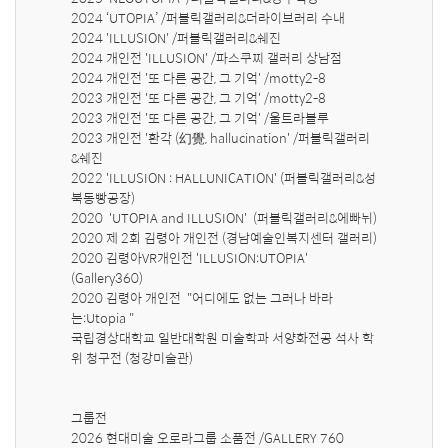
2024 ‘UTOPIA’ /퍼블릭갤러리&더라이브러리 수내

2024 'ILLUSION' /퍼블릭갤러리&쉐진

2024 개인전 'ILLUSION' /파스쿠찌 갤러리 상남점

2024 개인전 '또 다른 공간, 그 기억' /motty2-8

2023 개인전 '또 다른 공간, 그 기억' /motty2-8

2023 개인전 '또 다른 공간, 그 기억' /울트라블루

2023 개인전 '환각 (幻覺, hallucination' /퍼블릭갤러리
&쉐진

2022 'ILLUSION : HALLUNICATION' (퍼블릭갤러리&성
북동빵공장)

2020  'UTOPIA and ILLUSION'  (퍼블릭갤러리&에빠뉘)

2020 제 2회 김령아 개인전 (경남예술인복지센터 갤러리)

2020 김령아VR개인전 'ILLUSION:UTOPIA' 
(Gallery360)

2020 김령아 개인전  "어디에도 없는 그러나 바라
는:Utopia " 

국립경상대학교 일반대학원 미술학과 서양화전공 석사 학
위 청구전 (청강미술관)

그룹전

2026 현대미술 오로라그룹 소품전 /GALLERY 760
