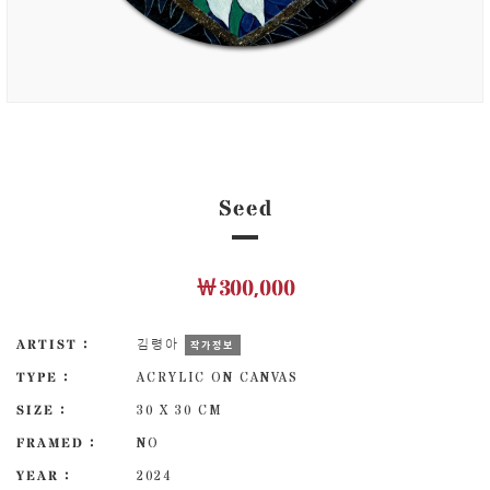
Seed
￦300,000
ARTIST :
김령아
작가정보
TYPE :
ACRYLIC ON CANVAS
SIZE :
30 X 30 CM
FRAMED :
NO
YEAR :
2024