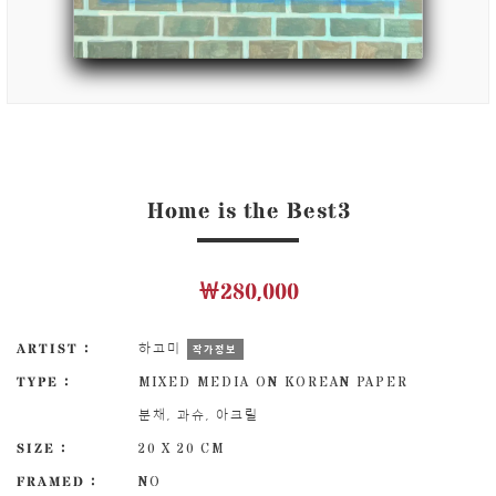
Home is the Best3
￦280,000
ARTIST :
하고미
작가정보
TYPE :
MIXED MEDIA ON KOREAN PAPER
분채, 과슈, 아크릴
SIZE :
20 X 20 CM
FRAMED :
NO