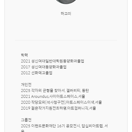
하고미
학력

2021 성신여대일반대학원동양화과졸업

2017 성신여대동양화과졸업

2012 선화예고졸업

개인전

2025 각자의 균형을 찾아서, 갤러리티, 동탄

2021 Aroundus,사이아트스페이스,서울

2020 작당모의[석사청구전],아트스페이스이색,서울

2019 젊은작가지원전최하영,아트컴퍼니긱,서울

그룹전

2025 이랜드문화재단 16기 공모전시, 답십리아트랩, 서
울
