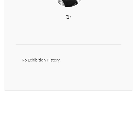
민s
No Exhibition History.