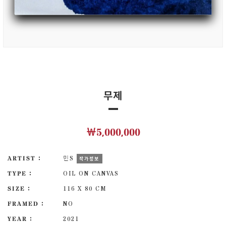
무제
￦5,000,000
ARTIST :
민S
작가정보
TYPE :
OIL ON CANVAS
SIZE :
116 X 80 CM
FRAMED :
NO
YEAR :
2021