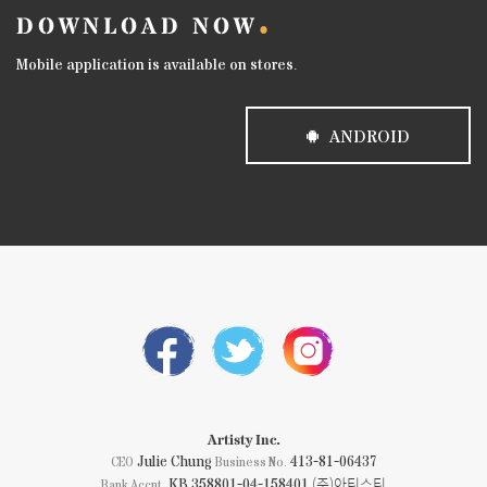
DOWNLOAD NOW
Mobile application is available on stores.
ANDROID
Artisty Inc.
Julie Chung
413-81-06437
CEO
Business No.
KB 358801-04-158401 (주)아티스티
Bank Accnt.