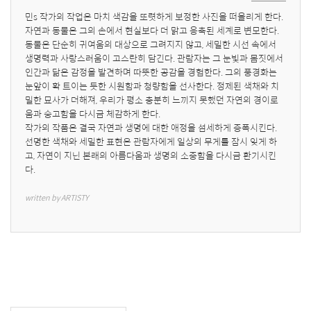
민s 작가의 작업은 마치 색감을 또렷하게 보정한 사진을 떠올리게 한다. 
자연과 동물은 그의 손에서 현실보다 더 맑고 응축된 세계로 변모한다. 
동물은 단순히 귀여움의 대상으로 그려지지 않고, 세밀한 시선 속에서 
생명력과 사랑스러움이 고스란히 담긴다. 관람자는 그 눈빛과 몸짓에서 
인간과 닮은 감정을 발견하며 따뜻한 공감을 경험한다. 그의 풍경화는 
눈앞이 확 트이는 듯한 시원함과 청량함을 선사한다. 정제된 색채와 치
밀한 묘사가 더해져, 우리가 평소 충분히 느끼지 못했던 자연의 경이로
움과 숭고함을 다시금 체감하게 한다.

작가의 작품은 결국 자연과 생명에 대한 애정을 섬세하게 증폭시킨다. 
선명한 색채와 세밀한 표현은 관람자에게 일상의 무게를 잠시 잊게 하
고, 자연이 지닌 본래의 아름다움과 생명의 소중함을 다시금 환기시킨
다.
written by ARTISTY