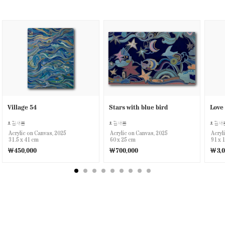
Village 54
Stars with blue bird
Love
김새봄
김새봄
김새
Acrylic on Canvas, 2025
Acrylic on Canvas, 2025
Acryl
31.5 x 41 cm
60 x 25 cm
91 x 
￦450,000
￦700,000
￦3,0