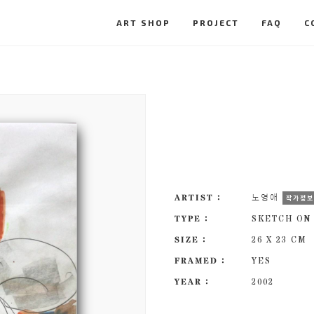
ART SHOP
PROJECT
FAQ
C
ARTIST :
노영애
작가정
TYPE :
SKETCH ON
SIZE :
26 X 23 CM
FRAMED :
YES
YEAR :
2002