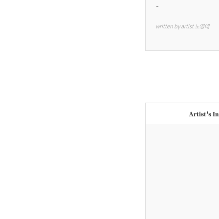
-
written by artist 노영애
Artist's I