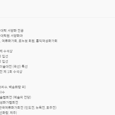
대학 서양화 전공

대학원 서양화과

 여류화가회, 르누보 회원, 홍익여성화가회

제 수석상

회 입선

회 입선

미술대전 (국선) 특선

전 제 1회 수석상

리수, 백송화랑 외)

다수

미술협회전 (예술의 전당) 

익여성화가협회전

8 한국여류화가회전 (인도전, 뉴욕전, 호주전)

화랑, 제주)
