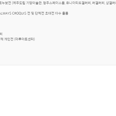
19 르누보전 (제주도립 기당미술관, 청주스페이스뭄, 유니이티드갤러리, 러갤러리, 상갤
9 ALWAYS CROQUIS 전 및 단체전 초대전 다수 출품

리

색채 개인전 (마루아트센터)