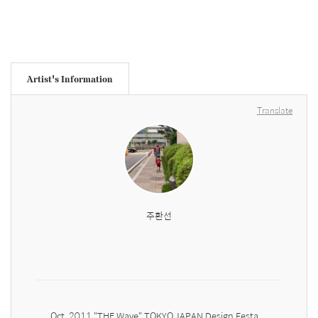
Artist's Information
Translate
주환선
Oct. 2011 "THE Wave" TOKYO,JAPAN Design Festa 