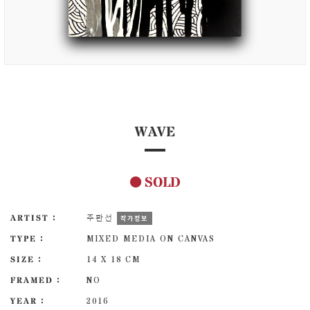
WAVE
SOLD
ARTIST :
주환선
작가정보
TYPE :
MIXED MEDIA ON CANVAS
SIZE :
14 X 18 CM
FRAMED :
NO
YEAR :
2016