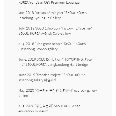
KOREA YongSan CGV Premium Loaunge 

Mar. 2018 “Artists of this year” SEOUL,KOREA 
Insadong Kyoung-in Gallery 

July. 2018 SOLO Exhibition “Historying/face me" 
SEOUL, KOREA A-Brick Cafe Gallery

Aug. 2018 "The great peoplr" SEOUL, KOREA 
Sinsadong Ecorockgallery

June. 2019 SOLO Exhibition “HISTORYING_Face 
me” SEOUL,KOREA bangbaedong H.art bridge 

June.2019 “frontier Project “ SEOUL, KOREA 
insadong gallery 미술세계 

May. 2020 “접촉차단 온라인 실험전시” ecorock gallery 
online 

Aug. 2020 “위인덕분에” Seoul, KOREA seoul 
education museum. 
