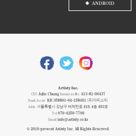
ANDROID
Artisty Inc.
Julie Chung
413-81-06437
CEO
Business No.
KB 358801-04-158401 (주)아티스티
Bank Accnt.
서울특별시 강남구 테헤란로 410, 4층 403호
Addr.
070-4250-7700
Tel
info@artisty.co.kr
Email
© 2016-present Artisty Inc. All Rights Reserved.