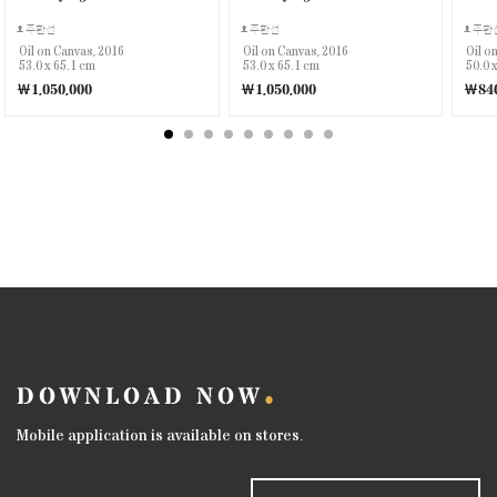
주환선
주환선
주환
Oil on Canvas, 2016
Oil on Canvas, 2016
Oil o
53.0 x 65.1 cm
53.0 x 65.1 cm
50.0 
￦1,050,000
￦1,050,000
￦840
DOWNLOAD NOW
Mobile application is available on stores.