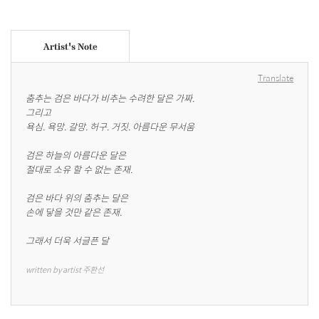
Artist's Note
Translate
춤추는 검은 바다가 비추는 수려한 달은 가짜.

그리고

욕심. 욕망. 갈망. 허구. 거짓. 아름다운 무서움

검은 하늘의 아름다운 달은

절대로 소유 할 수 없는 존재.

검은 바다 위의 춤추는 달은

손에 닿을 것만 같은 존재.

그래서 더욱 서글픈 달
written by artist 주환선