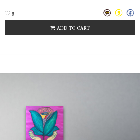
5
ADD TO CART