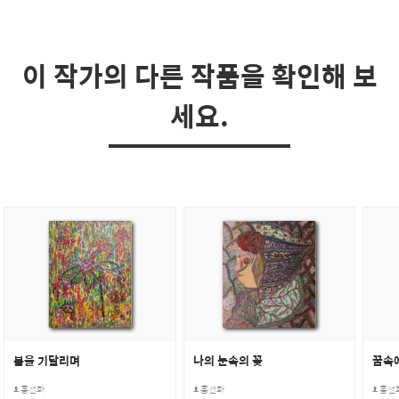
이 작가의 다른 작품을 확인해 보
세요.
봄을 기달리며
나의 눈속의 꽃
꿈속
홍선화
홍선화
홍선