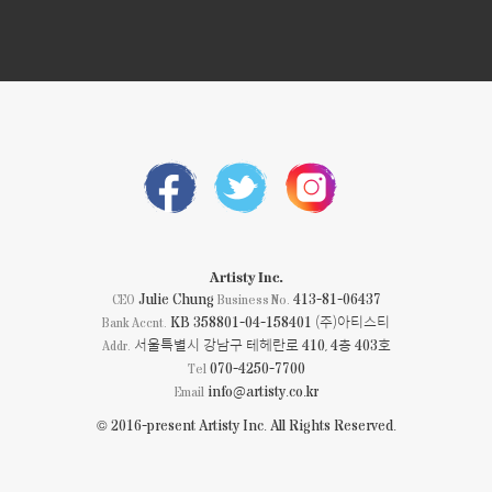
Artisty Inc.
Julie Chung
413-81-06437
CEO
Business No.
KB 358801-04-158401 (주)아티스티
Bank Accnt.
서울특별시 강남구 테헤란로 410, 4층 403호
Addr.
070-4250-7700
Tel
info@artisty.co.kr
Email
© 2016-present Artisty Inc. All Rights Reserved.