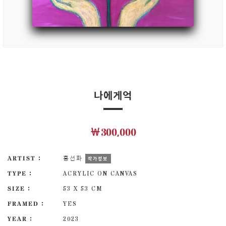
나에게억
￦300,000
ARTIST :
홍선화
작가정보
TYPE :
ACRYLIC ON CANVAS
SIZE :
53 X 53 CM
FRAMED :
YES
YEAR :
2023