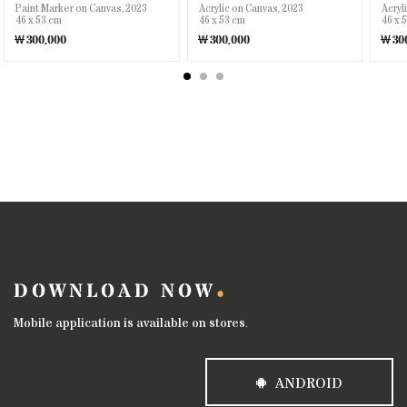
Paint Marker on Canvas, 2023
Acrylic on Canvas, 2023
Acryl
46 x 53 cm
46 x 53 cm
46 x 
￦300,000
￦300,000
￦300
DOWNLOAD NOW
Mobile application is available on stores.
ANDROID